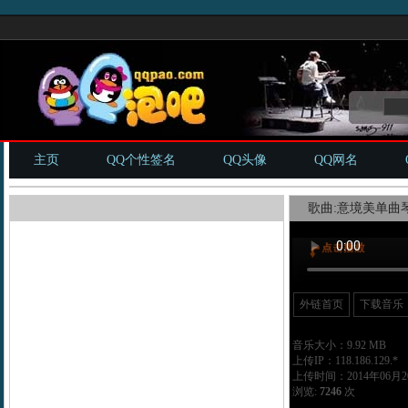
主页
QQ个性签名
QQ头像
QQ网名
歌曲:意境美单曲琴
外链首页
下载音乐
音乐大小：9.92 MB
上传IP：118.186.129.*
上传时间：2014年06月20
浏览:
7246
次