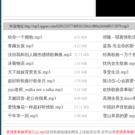
外连地址:http://mp3.qqpao.com/0291233774881b510e1c986a2eb6d8b7/2879.mp3
给你一个拥抱.mp3
祁隆 - 唱着情歌流
4.95 MB
青藏女孩.mp3
蓝燕-失去你的那一
4.13 MB
没你我和别人睡伤感情歌舞曲.mp3
经典歌曲一万个舍
15.71 MB
冰菊物语.mp3
忧伤女生歌曲.mp
2.16 MB
天下姐妹背景音乐.mp3
享受生活.mp3
2.91 MB
超好听歌曲行歌坐月.mp3
陈洁仪-心会跟爱一
3.78 MB
jojo老师_walka not a talka.mp3
欢快歌曲喜事敲门.
3.21 MB
天籁回音-老公你很累.mp3
高潮全英文disco
9.08 MB
爱情像花一样超好听情歌.mp3
中国好声音歌曲征
13.71 MB
千年等一回.mp3
雪山草原的爱.mp
1.98 MB
意境美单曲琴染江山.mp3
这首歌曲链接由网友上传提供分享,你可以将
意境美单曲琴