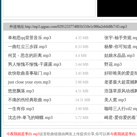
外连地址:http://mp3.qqpao.com/0291233774881b510e1c986a2eb6d8b7/45.mp3
单相思qq背景音乐.mp3
张宇-袖手旁观.m
4.35 MB
一曲红尘三步踩.mp3
杨黎-你可知道.m
8.33 MB
何炅 - 思念的距离.mp3
姑娘水晶晶.mp3
4.4 MB
男人惭愧不惭愧-干露露.mp3
野花.mp3
5.44 MB
欢快歌曲喜事敲门.mp3
好听唯美的爱是辣
3.45 MB
just close your eyes.mp3
老婆最大超震撼舞
3.98 MB
悠悠飘落.mp3
浩荡草原风动感舞
4.51 MB
不痛的伤经典歌曲.mp3
美人窝.mp3
14.31 MB
一生有你.mp3
咖啡三人行cd2.m
3.99 MB
沈志仲-单飞的蝴蝶.mp3
崎君-爱你爱的着了
5.72 MB
今夜我就是李白.mp3
这首歌曲链接由网友上传提供分享,你可以将
今夜我就是李白.