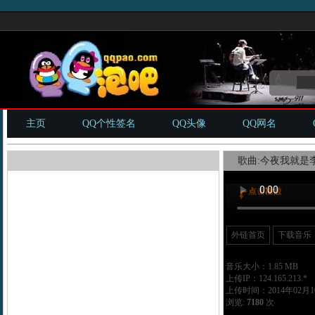
主页
QQ个性签名
QQ头像
QQ网名
歌曲:今夜我就是李
外链首页
下载音乐
音乐大小：1.85 MB
上传IP：124.165.213.*
上传时间：2014年02月10
浏览:
7180
次