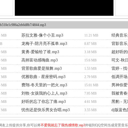
b510e1c986a2eb6d8b7/4844.mp3
苏拉文雅-像个小丑.mp3
经典音乐
8 MB
11.21 MB
龙梅子-陪月亮不孤单.mp3
背影音乐_
MB
8.87 MB
黄勇-爱输给了谁.mp3
超好听的纯
9 MB
3.18 MB
高帅富动感嗨曲.mp3
司文-秋日
9 MB
15.6 MB
背景歌曲爱是辣舞.mp3
雷婷 - 
1 MB
1.53 MB
优雅歌曲 - 星座密码.mp3
低调开场.
7 MB
2.79 MB
费翔-冬天里的一把火.mp3
男神你爱谁
6 MB
15.01 MB
刘牧-女孩我的心上人.mp3
我被青春
8 MB
7.95 MB
好听的忘了你忘了痛.mp3
黑豹 - 无
5 MB
4.61 MB
忧伤还是快乐男女合唱.mp3
dj版蓝色
7 MB
3.55 MB
网友上传提供分享,你可以将
不爱我就忘了我伤感情歌.mp3
外链到QQ空间当成背景音乐