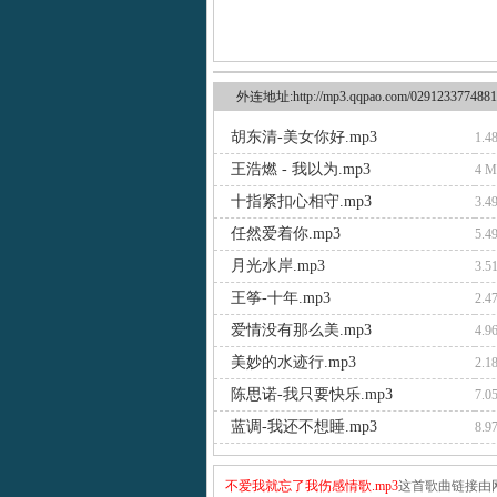
外连地址:http://mp3.qqpao.com/0291233774881
胡东清-美女你好.mp3
1.4
王浩燃 - 我以为.mp3
4 
十指紧扣心相守.mp3
3.4
任然爱着你.mp3
5.4
月光水岸.mp3
3.5
王筝-十年.mp3
2.4
爱情没有那么美.mp3
4.9
美妙的水迹行.mp3
2.1
陈思诺-我只要快乐.mp3
7.0
蓝调-我还不想睡.mp3
8.9
不爱我就忘了我伤感情歌.mp3
这首歌曲链接由