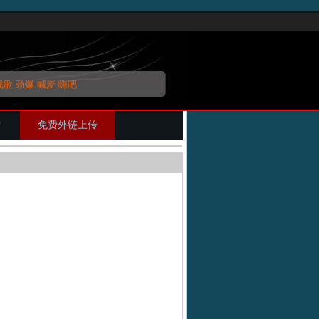
战歌
劲爆
喊麦
嗨吧
片
免费外链上传