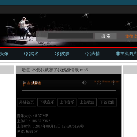
旋律
Q头像
QQ网名
QQ皮肤
QQ表情
非主流图
歌曲:不爱我就忘了我伤感情歌.mp3
外链首页
下载音乐
上传音乐
上首歌曲
下首歌曲
音乐大小：8.37 MB
上传IP：106.37.236.*
上传时间：2014年09月15日 12点07分26秒
浏览:
6338
次