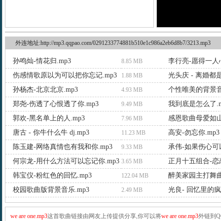
外连地址:http://mp3.qqpao.com/0291233774881b510e1c986a2eb6d8b7/3213.mp3
孙鸣灿-情花归.mp3
李行亮-愿得一人心
8.85 MB
伤感情歌原以为可以把你忘记.mp3
光头庆 - 离婚都
1.88 MB
孙杨杰-北京北京.mp3
个性唯美的背景音
4.93 MB
郑尧-伤透了心恨透了你.mp3
我到底是怎么了.m
9.49 MB
郭欢-黑名单上的人.mp3
感恩歌曲母爱如山.
7.96 MB
唐古 - 你牛什么牛 dj.mp3
高安-勿忘你.mp3
11.23 MB
陈玉建-网络真情也有我和你.mp3
承伟-如果伤心可以
9.33 MB
何宗龙-用什么方法可以忘记你.mp3
正月十五组合-恋恋
3.65 MB
韩宝仪-粉红色的回忆.mp3
醉美家园主打舞曲.
122.04 MB
校园歌曲版背景音乐.mp3
光良- 回忆里的疯
2.49 MB
we are one.mp3
这首歌曲链接由网友上传提供分享,你可以将
we are one.mp3
外链到Q