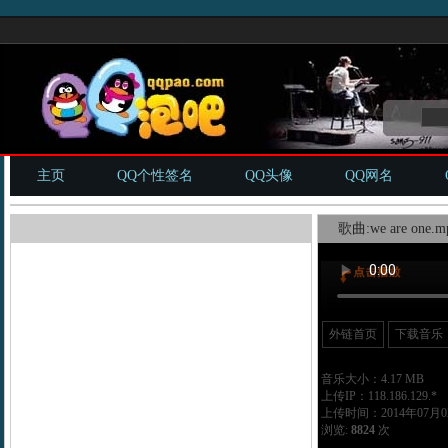
主页
QQ个性签名
QQ头像
QQ网名
歌曲:we are one.m
外链首页
下载音乐
音乐大小：4.17 MB
上传IP：118.186.129.*
上传时间：2014年07月02
浏览:
8824
次