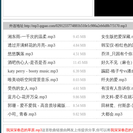
外连地址:http://mp3.qqpao.com/0291233774881b510e1c986a2eb6d8b7/5170.mp3
湘东雨-一千次的温柔.mp3
女生版把爱深藏.m
9.45 MB
透过开满鲜花的月亮-.mp3
韩宝仪-粉红色的回
4.84 MB
悠悠飘落.mp3
乔洋_只因有个你.
4.51 MB
酒吧伤心人-是否是否.mp3
好久不见（麻仓）.
11.45 MB
katy perry - booty music.mp3
蹁跹-格子兮vs潘成
6.39 MB
唯美动听空间背景音乐.mp3
纤夫的爱.mp3
8.03 MB
受伤的女人.mp3
有没有人告诉你.m
4.61 MB
蓝月心-花开万朵.mp3
许文科-爱不在就不
9.86 MB
田林鹭、付斯彦-爱
郭珊 - 爱不爱我 - 高音质珍藏版.mp3
8.54 MB
小司_ 青春.mp3
大都会.mp3
9.82 MB
我深深眷恋的草原.mp3
这首歌曲链接由网友上传提供分享,你可以将
我深深眷恋的草