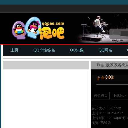
主页
QQ个性签名
QQ头像
QQ网名
歌曲:我深深眷恋的
外链首页
下载音乐
音乐大小：5.67 MB
上传IP：101.254.23.*
上传时间：2014年09月30
浏览:
7539
次