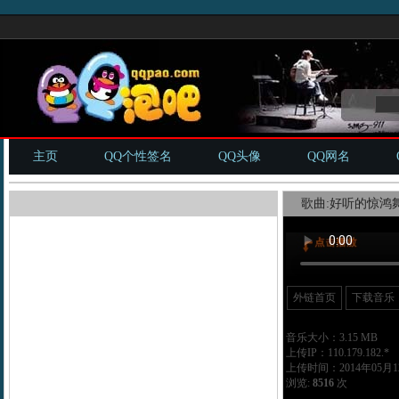
主页
QQ个性签名
QQ头像
QQ网名
歌曲:好听的惊鸿舞
外链首页
下载音乐
音乐大小：3.15 MB
上传IP：110.179.182.*
上传时间：2014年05月12
浏览:
8516
次