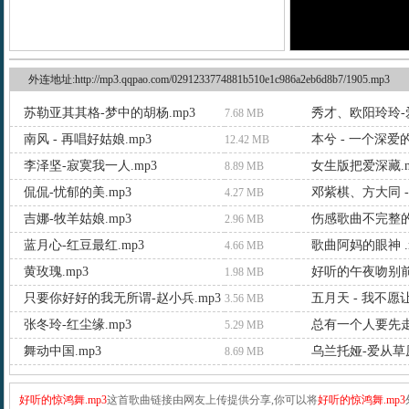
外连地址:http://mp3.qqpao.com/0291233774881b510e1c986a2eb6d8b7/1905.mp3
苏勒亚其其格-梦中的胡杨.mp3
秀才、欧阳玲玲-爱
7.68 MB
南风 - 再唱好姑娘.mp3
本兮 - 一个深爱的
12.42 MB
李泽坚-寂寞我一人.mp3
女生版把爱深藏.m
8.89 MB
侃侃-忧郁的美.mp3
邓紫棋、方大同 -
4.27 MB
吉娜-牧羊姑娘.mp3
伤感歌曲不完整的
2.96 MB
蓝月心-红豆最红.mp3
歌曲阿妈的眼神 .
4.66 MB
黄玫瑰.mp3
好听的午夜吻别前.
1.98 MB
只要你好好的我无所谓-赵小兵.mp3
五月天 - 我不愿
3.56 MB
张冬玲-红尘缘.mp3
总有一个人要先走.
5.29 MB
舞动中国.mp3
乌兰托娅-爱从草原
8.69 MB
好听的惊鸿舞.mp3
这首歌曲链接由网友上传提供分享,你可以将
好听的惊鸿舞.mp3