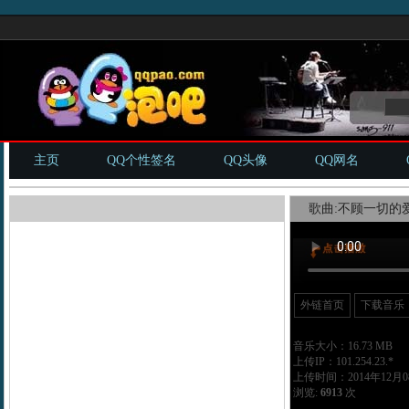
主页
QQ个性签名
QQ头像
QQ网名
歌曲:不顾一切的爱
外链首页
下载音乐
音乐大小：16.73 MB
上传IP：101.254.23.*
上传时间：2014年12月08
浏览:
6913
次