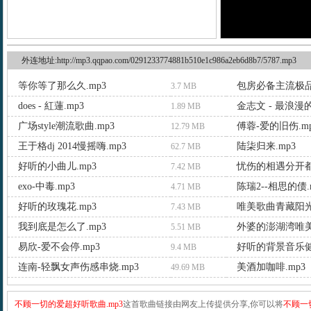
外连地址:http://mp3.qqpao.com/0291233774881b510e1c986a2eb6d8b7/5787.mp3
等你等了那么久.mp3
包房必备主流极品
3.7 MB
does - 紅蓮.mp3
金志文 - 最浪漫的
1.89 MB
广场style潮流歌曲.mp3
傅蓉-爱的旧伤.m
12.79 MB
王于格dj 2014慢摇嗨.mp3
陆柒归来.mp3
62.7 MB
好听的小曲儿.mp3
忧伤的相遇分开都
7.42 MB
exo-中毒.mp3
陈瑞2--相思的债.
4.71 MB
好听的玫瑰花.mp3
唯美歌曲青藏阳光 
7.43 MB
我到底是怎么了.mp3
外婆的澎湖湾唯美
5.51 MB
易欣-爱不会停.mp3
好听的背景音乐健
9.4 MB
连南-轻飘女声伤感串烧.mp3
美酒加咖啡.mp3
49.69 MB
不顾一切的爱超好听歌曲.mp3
这首歌曲链接由网友上传提供分享,你可以将
不顾一