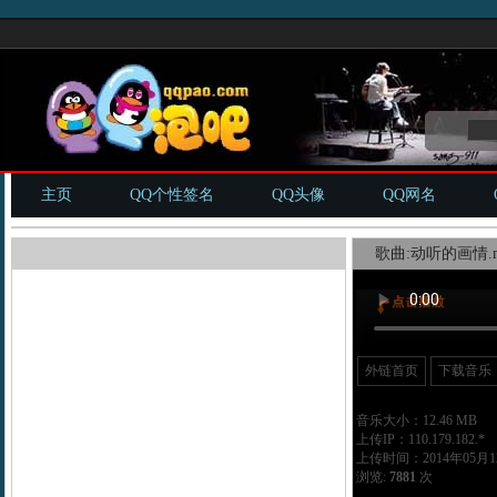
主页
QQ个性签名
QQ头像
QQ网名
歌曲:动听的画情.m
外链首页
下载音乐
音乐大小：12.46 MB
上传IP：110.179.182.*
上传时间：2014年05月12
浏览:
7881
次