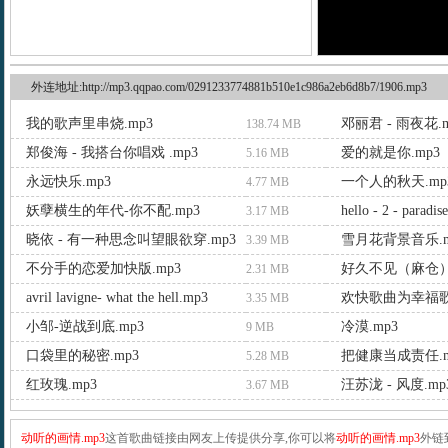
外连地址:http://mp3.qqpao.com/0291233774881b510e1c986a2eb6d8b7/1906.mp3
我的歌声里串烧.mp3
邓丽君 - 雨夜花.m
138.74 MB
郑俊海 - 我搭台你唱戏 .mp3
爱的就是你.mp3
5.16 MB
永远快乐.mp3
一个人的秋天.mp
4.77 MB
妖孽横生的年代-你不配.mp3
hello - 2 - paradis
3.17 MB
晓依 - 有一种思念叫望眼欲穿.mp3
雪月花背景音乐.m
3.39 MB
不分手的恋爱加快版.mp3
好久不见（麻仓）.
2.31 MB
avril lavigne- what the hell.mp3
欢快歌曲为幸福歌
3.35 MB
小邹-逆战到底.mp3
冷漠.mp3
9 MB
口袋里的秘密.mp3
把健康当成责任.m
5.28 MB
红玫瑰.mp3
汪苏泷 - 风度.mp
3.67 MB
动听的画情.mp3
这首歌曲链接由网友上传提供分享,你可以将
动听的画情.mp3
外链