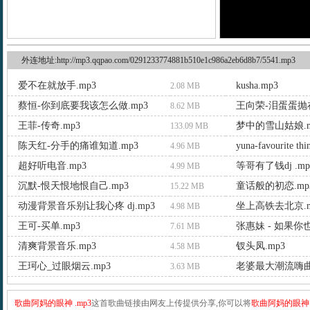
外连地址:http://mp3.qqpao.com/0291233774881b510e1c986a2eb6d8b7/5541.mp3
爱不在就放手.mp3
kusha.mp3
2.08 MB
蔡恒-你到底要我该怎么做.mp3
8.62 MB
王菲-传奇.mp3
梦中的雪山姑娘.m
133.09 MB
陈天红-分手的痛谁知道.mp3
yuna-favourite th
4.96 MB
超好听电音.mp3
等哥有了钱dj .mp
4.99 MB
沉默-恨天恨地恨自己.mp3
童话般的初恋.mp
15.22 MB
动漫背景音乐别让我心疼 dj.mp3
坐上高铁去北京.m
4.98 MB
王可-买单.mp3
张惠妹 - 如果你也
7.61 MB
清爽背景音乐.mp3
钗头凤.mp3
4.58 MB
王珂心_过眼烟云.mp3
老婆最大潮流嗨曲.
3.63 MB
歌曲阿妈的眼神 .mp3
这首歌曲链接由网友上传提供分享,你可以将
歌曲阿妈的眼神 .