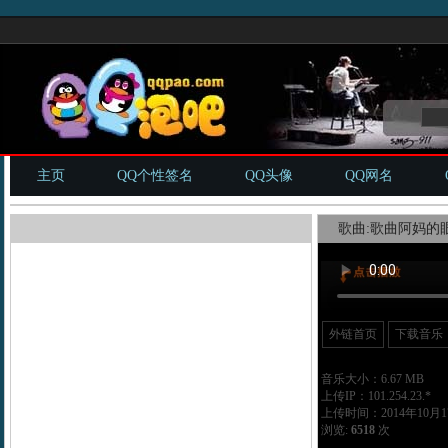
主页
QQ个性签名
QQ头像
QQ网名
歌曲:歌曲阿妈的眼神
外链首页
下载音乐
音乐大小：6.67 MB
上传IP：101.254.23.*
上传时间：2014年10月17
浏览:
6518
次