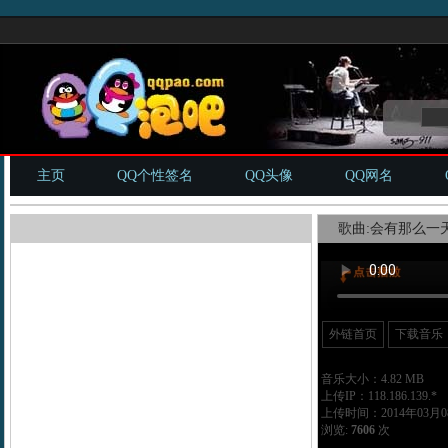
主页
QQ个性签名
QQ头像
QQ网名
歌曲:会有那么一天
外链首页
下载音乐
音乐大小：4.82 MB
上传IP：118.186.139.*
上传时间：2014年03月08
浏览:
7606
次