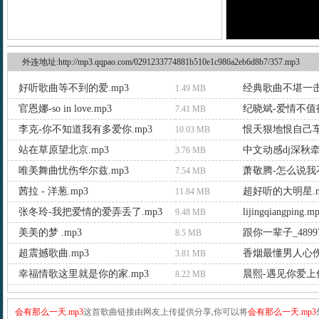
外连地址:http://mp3.qqpao.com/0291233774881b510e1c986a2eb6d8b7/357.mp3
好听歌曲等不到的爱.mp3
经典歌曲不堪一击.
1.49 MB
官恩娜-so in love.mp3
纪晓斌-爱情不值得
7.41 MB
李克-你不知道我有多爱你.mp3
恨天狠地恨自己车载
10.03 MB
站在草原望北京.mp3
中文动感dj深秋牵
3.76 MB
唯美舞曲忧伤华尔兹.mp3
萧敬腾-怎么说我不
7.54 MB
茜拉 - 洋葱.mp3
超好听的大明星.m
11.84 MB
张冬玲-我把爱情的爱弄丢了.mp3
lijingqiangping.m
9.48 MB
美美的梦 .mp3
跟你一辈子_48997
8.5 MB
超震撼歌曲.mp3
香烟最懂男人心伤
3.81 MB
幸福情歌这里就是你的家.mp3
晨熙-遇见你爱上你
8.22 MB
会有那么一天.mp3
这首歌曲链接由网友上传提供分享,你可以将
会有那么一天.mp3