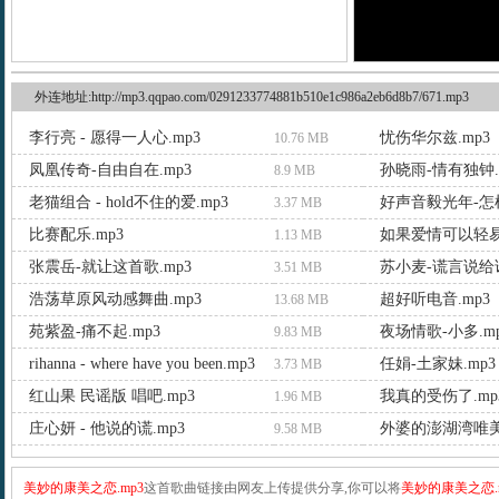
外连地址:http://mp3.qqpao.com/0291233774881b510e1c986a2eb6d8b7/671.mp3
李行亮 - 愿得一人心.mp3
忧伤华尔兹.mp3
10.76 MB
凤凰传奇-自由自在.mp3
孙晓雨-情有独钟.
8.9 MB
老猫组合 - hold不住的爱.mp3
好声音毅光年-怎样
3.37 MB
比赛配乐.mp3
如果爱情可以轻易忘
1.13 MB
张震岳-就让这首歌.mp3
苏小麦-谎言说给诺
3.51 MB
浩荡草原风动感舞曲.mp3
超好听电音.mp3
13.68 MB
苑紫盈-痛不起.mp3
夜场情歌-小多.m
9.83 MB
rihanna - where have you been.mp3
任娟-土家妹.mp3
3.73 MB
红山果 民谣版 唱吧.mp3
我真的受伤了.mp
1.96 MB
庄心妍 - 他说的谎.mp3
外婆的澎湖湾唯美
9.58 MB
美妙的康美之恋.mp3
这首歌曲链接由网友上传提供分享,你可以将
美妙的康美之恋.