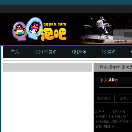
主页
QQ个性签名
QQ头像
QQ网名
歌曲:美妙的康美之
外链首页
下载音乐
音乐大小：4.99 MB
上传IP：118.186.139.*
上传时间：2014年03月24
浏览:
7921
次