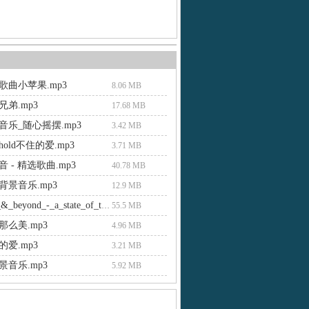
爆歌曲小苹果.mp3
8.06 MB
弟.mp3
17.68 MB
音乐_随心摇摆.mp3
3.42 MB
old不住的爱.mp3
3.71 MB
 - 精选歌曲.mp3
40.78 MB
背景音乐.mp3
12.9 MB
30-above_&_beyond_-_a_state_of_trance_400-myt.mp3
55.5 MB
么美.mp3
4.96 MB
爱.mp3
3.21 MB
音乐.mp3
5.92 MB