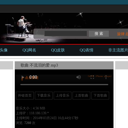
旋律
Q头像
QQ网名
QQ皮肤
QQ表情
非主流图
歌曲:不流泪的爱.mp3
外链首页
下载音乐
上传音乐
上首歌曲
下首歌曲
音乐大小：4.56 MB
上传IP：118.186.139.*
上传时间：2014年03月24日 16点44分17秒
浏览:
7260
次