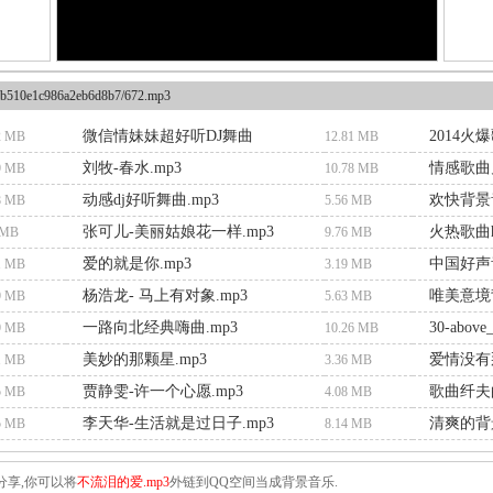
b510e1c986a2eb6d8b7/672.mp3
微信情妹妹超好听DJ舞曲
2014火
2 MB
12.81 MB
刘牧-春水.mp3
情感歌曲兄
9 MB
10.78 MB
动感dj好听舞曲.mp3
欢快背景
8 MB
5.56 MB
张可儿-美丽姑娘花一样.mp3
火热歌曲h
 MB
9.76 MB
爱的就是你.mp3
中国好声音
1 MB
3.19 MB
杨浩龙- 马上有对象.mp3
唯美意境
9 MB
5.63 MB
一路向北经典嗨曲.mp3
9 MB
10.26 MB
美妙的那颗星.mp3
爱情没有那
1 MB
3.36 MB
贾静雯-许一个心愿.mp3
歌曲纤夫的
5 MB
4.08 MB
李天华-生活就是过日子.mp3
清爽的背景
5 MB
8.14 MB
分享,你可以将
不流泪的爱.mp3
外链到QQ空间当成背景音乐.