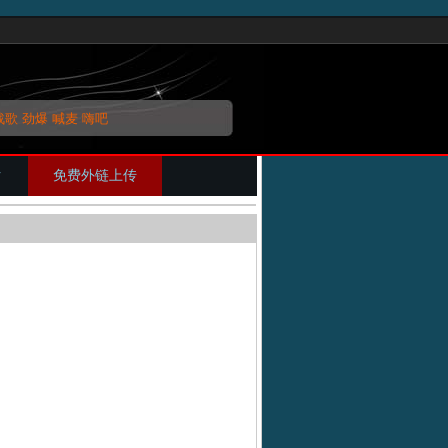
战歌
劲爆
喊麦
嗨吧
片
免费外链上传