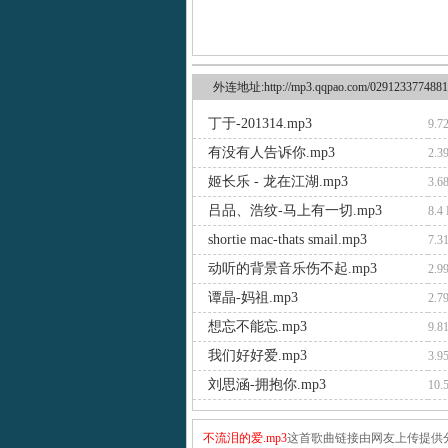
外连地址:http://mp3.qqpao.com/0291233774881
丁于-201314.mp3
9.7
有没有人告诉你.mp3
2.3
姬长乐 - 龙在江湖.mp3
3.6
吕品、浩纹-马上有一切.mp3
8.4
shortie mac-thats smail.mp3
7.3
动听的背景音乐伤不起.mp3
2.9
谭晶-妈祖.mp3
2.7
想忘不能忘.mp3
9.8
我们好好爱.mp3
3.9
刘思涵-拥抱你.mp3
10.
不流泪的爱.mp3
这首歌曲链接由网友上传提供