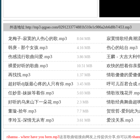
外连地址:http://mp3.qqpao.com/0291233774881b510e1c986a2eb6d8b7/453.mp3
龙梅子-寂寞的人伤心的歌.mp3
8.04 MB
韩庚 - 那个女孩.mp3
伤心的站台.mp3
4.16 MB
伤感流行歌曲问爱.mp3
王麟 - 大吉大利中
3.86 MB
裸爱好听的歌曲.mp3
欢快的想着你亲爱
10.51 MB
再找找.mp3
情歌傻傻的爱傻傻
1.37 MB
超好听dj版最心疼的人只有你.mp3
呼可儿百君合成.m
3.45 MB
任妙音-妹妹等着你.mp3
情歌玫瑰花开.mp
5.03 MB
好听的乌来山下一朵花.mp3
情歌经典舞曲超嗨.
2.3 MB
董璇-拾年.mp3
贺世哲-爱到此为止
7.7 MB
李玲玉-深情无从寄.mp3
爱没关系.mp3
3.61 MB
rihanna - where have you been.mp3
这首歌曲链接由网友上传提供分享,你可以将
rihan