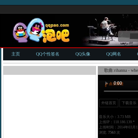
主页
QQ个性签名
QQ头像
QQ网名
歌曲:rihanna - whe
外链首页
下载音乐
音乐大小：3.73 MB
上传IP：118.186.139.*
上传时间：2014年03月12
浏览:
7563
次