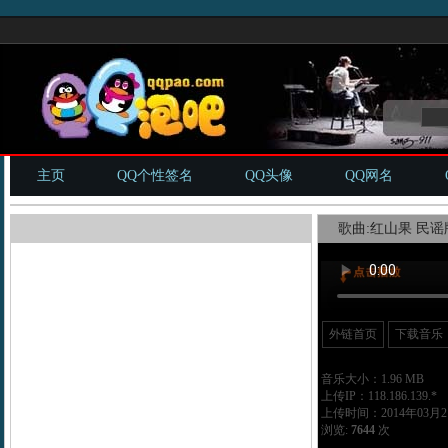
主页
QQ个性签名
QQ头像
QQ网名
歌曲:红山果 民谣版
外链首页
下载音乐
音乐大小：1.96 MB
上传IP：118.186.139.*
上传时间：2014年03月21
浏览:
7644
次