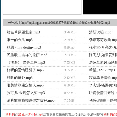
外连地址:http://mp3.qqpao.com/0291233774881b510e1c986a2eb6d8b7/602.mp3
站在草原望北京.mp3
清新说唱.mp3
3.76 MB
唯一的办法.mp3
劲爆苏荷歌曲.mp
2.29 MB
林恩 - my destiny.mp3
张小宝-月亮之伤.
8.89 mb
民族歌曲吉祥的拉萨.mp3
陈飞彤-如果爱到最
2.83 MB
《鸿雁》-降央卓玛.mp3
浩荡草原风动感舞
7.55 MB
好听的爱情睡醒了.mp3
希望_32768.mp3
3.05 MB
好听的窗外.mp3
寂寞单身情歌.mp
2.12 MB
唯美情歌康定情人.mp3
李志洲-畅游黄河口
6.39 MB
张可儿-今晚怎么买.mp3
听说爱情回来过.m
8.62 MB
清爽歌曲我知道你对我好.mp3
动感dj舞曲一路翱
7.5 MB
动听的背景音乐伤不起.mp3
这首歌曲链接由网友上传提供分享,你可以将
动听的背景