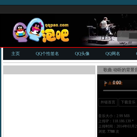
主页
QQ个性签名
QQ头像
QQ网名
歌曲:动听的背景音
外链首页
下载音乐
音乐大小：2.99 MB
上传IP：118.186.139.*
上传时间：2014年03月21
浏览:
7788
次