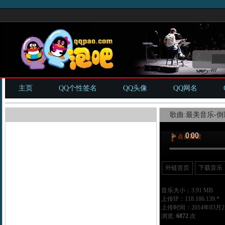
主页
QQ个性签名
QQ头像
QQ网名
歌曲:最美音乐-倒影
外链首页
下载音乐
音乐大小：3.91 MB
上传IP：118.186.139.*
上传时间：2014年03月21
浏览:
6872
次