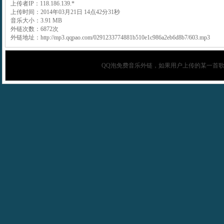
上传者IP：118.186.139.*
上传时间：2014年03月21日 14点42分31秒
音乐大小：3.91 MB
外链次数：6872次
外链地址：http://mp3.qqpao.com/0291233774881b510e1c986a2eb6d8b7/603.mp3
QQ泡
免费音乐外链，如果用户上传的某一首歌