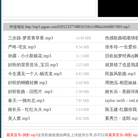
外连地址:http://mp3.qqpao.com/0291233774881b510e1c986a2eb6d8b7/603.mp3
三步踩-梦里青草香.mp3
伤感歌曲唱着情歌
14.69 MB
严咚-宅女.mp3
张冬玲-一生爱你.
9.54 MB
孙露 - 小小新娘花.mp3
旧欢如梦经典dj舞
11.1 MB
好听的背景音乐_宝贝.mp3
就算错了也是我愿意
3.25 MB
今生遇见一个人-杨浩龙.mp3
民族风歌曲.mp3
8.83 MB
好听的蝴蝶轻舞.mp3
周艳泓-相思妹妹.
4.44 MB
好听歌曲 - 旧照片 .mp3
姬长乐 - 美丽河
2.59 MB
春天-一骑向北.mp3
taylor swift - red
7.81 MB
姬长乐 - 红红火火.mp3
陈玉建-红颜你我.
3.14 MB
美人窝.mp3
奚秀兰 - 送郎.mp
8.02 MB
最美音乐-倒影.mp3
这首歌曲链接由网友上传提供分享,你可以将
最美音乐-倒影.mp