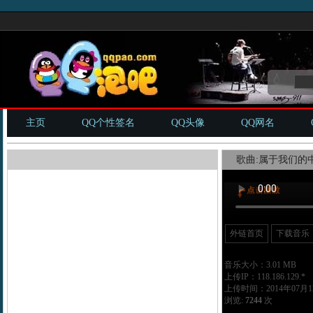
主页
QQ个性签名
QQ头像
QQ网名
歌曲:属于我们的中国s
外链首页
下载音乐
音乐大小：3.01 MB
上传IP：118.186.129.*
上传时间：2014年07月12
浏览:
7244
次