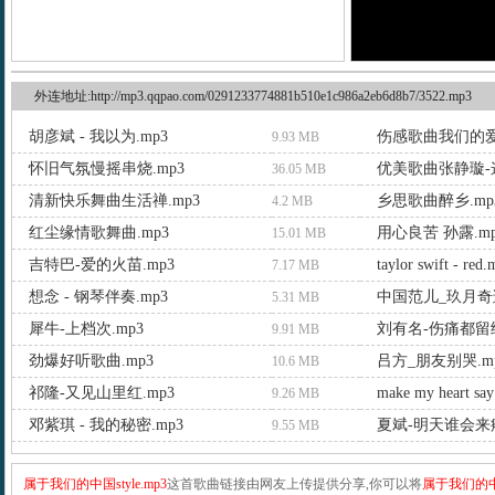
外连地址:http://mp3.qqpao.com/0291233774881b510e1c986a2eb6d8b7/3522.mp3
胡彦斌 - 我以为.mp3
伤感歌曲我们的爱
9.93 MB
怀旧气氛慢摇串烧.mp3
优美歌曲张静璇-这
36.05 MB
清新快乐舞曲生活禅.mp3
乡思歌曲醉乡.mp
4.2 MB
红尘缘情歌舞曲.mp3
用心良苦 孙露.mp
15.01 MB
吉特巴-爱的火苗.mp3
taylor swift - red
7.17 MB
想念 - 钢琴伴奏.mp3
中国范儿_玖月奇迹
5.31 MB
犀牛-上档次.mp3
刘有名-伤痛都留给
9.91 MB
劲爆好听歌曲.mp3
吕方_朋友别哭.m
10.6 MB
祁隆-又见山里红.mp3
make my heart say
9.26 MB
邓紫琪 - 我的秘密.mp3
夏斌-明天谁会来疼
9.55 MB
属于我们的中国style.mp3
这首歌曲链接由网友上传提供分享,你可以将
属于我们的中国s