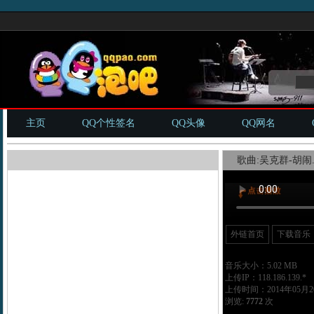
主页
QQ个性签名
QQ头像
QQ网名
歌曲:吴克群-胡闹.
外链首页
下载音乐
音乐大小：5.02 MB
上传IP：118.186.139.*
上传时间：2014年05月20
浏览:
7772
次