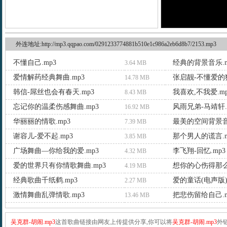
外连地址:http://mp3.qqpao.com/0291233774881b510e1c986a2eb6d8b7/2153.mp3
不懂自己.mp3
经典的背景音乐.m
3.64 MB
爱情解药经典舞曲.mp3
张启靓-不懂爱的猪
14.78 MB
韩信-屌丝也会有春天.mp3
我喜欢,不我爱.mp
8.43 MB
忘记你的温柔伤感舞曲.mp3
风雨兄弟-马靖轩.
16.92 MB
华丽丽的情歌.mp3
最美的空间背景音
7.39 MB
谢容儿-爱不起.mp3
那个男人的谎言.m
3.85 MB
广场舞曲—你给我的爱.mp3
李飞翔-回忆.mp3
4.32 MB
爱的世界只有你情歌舞曲.mp3
想你的心伤得那么深
4.19 MB
经典歌曲千纸鹤.mp3
爱的童话(电声版).
2.27 MB
激情舞曲乱弹情歌.mp3
把悲伤留给自己.m
13.46 MB
吴克群-胡闹.mp3
这首歌曲链接由网友上传提供分享,你可以将
吴克群-胡闹.mp3
外