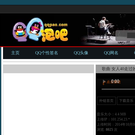
主页
QQ个性签名
QQ头像
QQ网名
歌曲:女人40走过的
外链首页
下载音乐
音乐大小：4.4 MB
上传IP：101.254.23.*
上传时间：2014年10月08
浏览:
8025
次