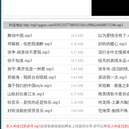
外连地址:http://mp3.qqpao.com/0291233774881b510e1c986a2eb6d8b7/5346.mp3
舞动中国.mp3
以为爱情没有了.m
10.4 MB
邓紫棋 - 你把我灌醉.mp3
好听的暖心.mp3
4.36 MB
张争-就算你不爱我.mp3
流行全中文慢摇串
9.57 MB
你不知道.mp3
悦耳的真情永远.m
10.3 MB
孙宇-离开也是一种爱.mp3
张冬玲-流泪的情人
5.94 MB
郑俊海 - 我搭台你唱戏.mp3
原谅我一次.mp3
3.44 MB
属于我们的中国style.mp3
宋炫舞 - 蔷薇之刺
3.01 MB
山歌好比春江水.mp3
唯美情歌今夜你会
8.75 MB
轻音乐 - 是忧伤还是快乐.mp3
何龙雨-土豪大咖秀
5.28 MB
好听清新的背景音乐.mp3
范海荣-痴情不悔.
3.08 MB
女人40走过的岁月.mp3
这首歌曲链接由网友上传提供分享,你可以将
女人40走过的岁