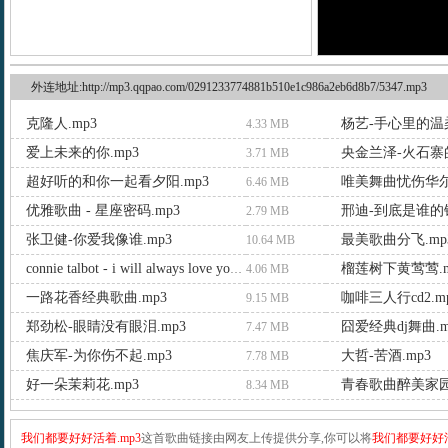
外连地址:http://mp3.qqpao.com/0291233774881b510e1c986a2eb6d8b7/5347.mp3
克隆人.mp3
杨艺-手心里的温柔
4.33 MB
爱上未来的你.mp3
央金兰泽-火石寨的
3.71 MB
超好听的和你一起看夕阳.mp3
唯美舞曲忧伤华尔
6.46 MB
优雅歌曲 - 星座密码.mp3
邢迪-到底是谁的错
2.79 MB
张卫健-你爱我像谁.mp3
最美歌曲分飞.mp
10.64 MB
榴莲树下黄莺莺.m
connie talbot - i will always love you.mp3
4.06 MB
一路花香经典歌曲.mp3
咖啡三人行cd2.m
9.15 MB
郑劲松-眼睛没有眼泪.mp3
囧爱经典dj舞曲.m
7.47 MB
焦庆军-为你伤不起.mp3
大哲-苦酒.mp3
7.78 MB
好一朵茉莉花.mp3
青春歌曲醉美家园.
8.34 MB
我们都要好好活着.mp3
这首歌曲链接由网友上传提供分享,你可以将
我们都要好好活