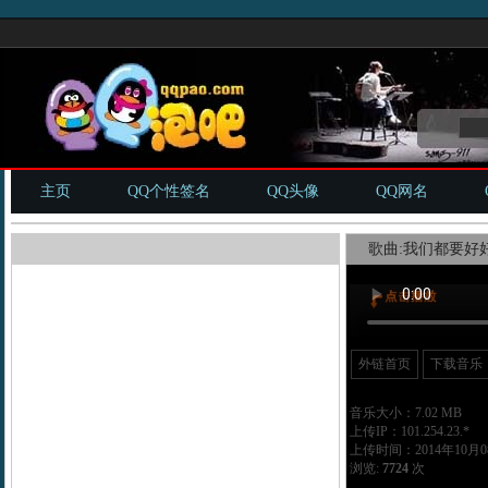
主页
QQ个性签名
QQ头像
QQ网名
歌曲:我们都要好好
外链首页
下载音乐
音乐大小：7.02 MB
上传IP：101.254.23.*
上传时间：2014年10月08
浏览:
7724
次