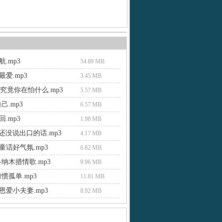
.mp3
54.89 MB
爱.mp3
3.45 MB
00-究竟你在怕什么.mp3
5.57 MB
己.mp3
6.57 MB
.mp3
1.98 MB
 还没说出口的话.mp3
4.17 MB
童话好气氛.mp3
6.82 MB
纳木措情歌.mp3
9.96 MB
惯孤单.mp3
11.81 MB
恩爱小夫妻.mp3
8.92 MB