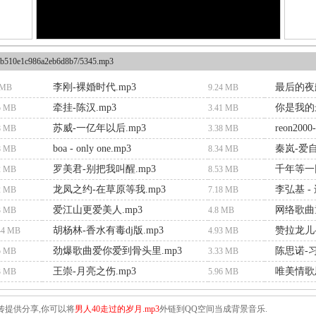
b510e1c986a2eb6d8b7/5345.mp3
李刚-裸婚时代.mp3
最后的夜航
 MB
9.24 MB
牵挂-陈汉.mp3
你是我的最
5 MB
3.41 MB
苏威-一亿年以后.mp3
reon20
8 MB
3.38 MB
boa - only one.mp3
秦岚-爱自
8 MB
8.34 MB
罗美君-别把我叫醒.mp3
千年等一回
2 MB
8.53 MB
龙凤之约-在草原等我.mp3
李弘基 -
2 MB
7.18 MB
爱江山更爱美人.mp3
网络歌曲
3 MB
4.8 MB
胡杨林-香水有毒dj版.mp3
赞拉龙儿-
44 MB
4.93 MB
劲爆歌曲爱你爱到骨头里.mp3
陈思诺-习
5 MB
3.33 MB
王崇-月亮之伤.mp3
唯美情歌
3 MB
5.96 MB
传提供分享,你可以将
男人40走过的岁月.mp3
外链到QQ空间当成背景音乐.