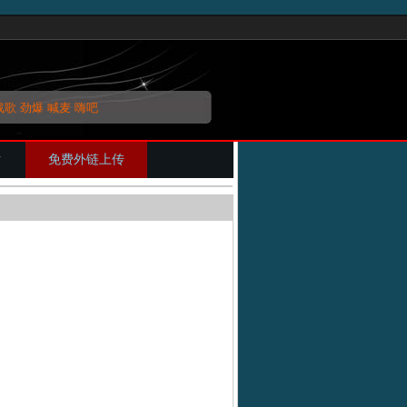
战歌
劲爆
喊麦
嗨吧
片
免费外链上传