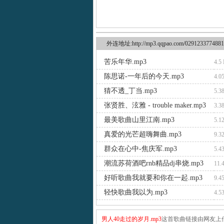
外连地址:http://mp3.qqpao.com/0291233774881
苦乐年华.mp3
4.5
陈思诺-一年后的今天.mp3
4.0
猜不透_丁当.mp3
5.3
张贤胜、泫雅 - trouble maker.mp3
3.3
最美歌曲山里江南.mp3
5.1
真爱的光芒超嗨舞曲.mp3
9.3
群众在心中-焦庆军.mp3
5.4
潮流苏荷酒吧rnb精品dj串烧.mp3
11.
好听歌曲我就要和你在一起.mp3
9.4
轻快歌曲我以为.mp3
4.5
男人40走过的岁月.mp3
这首歌曲链接由网友上