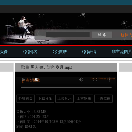
旋律
Q头像
QQ网名
QQ皮肤
QQ表情
非主流图
歌曲:男人40走过的岁月.mp3
外链首页
下载音乐
上传音乐
上首歌曲
下首歌曲
音乐大小：3.88 MB
上传IP：101.254.23.*
上传时间：2014年10月08日 13点49分01秒
浏览:
8085
次