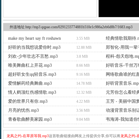
外连地址:http://mp3.qqpao.com/0291233774881b510e1c986a2eb6d8b7/1683.mp3
make my heart say ft roshawn
经典情歌我期待.m
3.55 MB
好听的当我想说爱你时.mp3
郑智化-用我一辈子
12.88 MB
刘欢-少年壮志不言愁.mp3
程科-怨天怨地.m
3.8 MB
唯美舞曲杠上开花.mp3
好听音乐-千丝万缕
8.66 MB
超好听女生qq轻音乐.mp3
网络歌曲谁的红颜.
9.16 MB
爱情解药经典舞曲.mp3
好听背景音乐.mp
14.78 MB
情人鹤顶红伤感情歌.mp3
元芳你怎么看经典
12.32 MB
爱的世界只有你.mp3
王芳 - 美丽中国梦
4.22 MB
月亮的忧伤.mp3
动漫背景音乐别让我
3.56 MB
青春歌曲醉美家园.mp3
韦海涛-我知道你懂
9.04 MB
龙凤之约-在草原等我.mp3
这首歌曲链接由网友上传提供分享,你可以将
龙凤之约-在