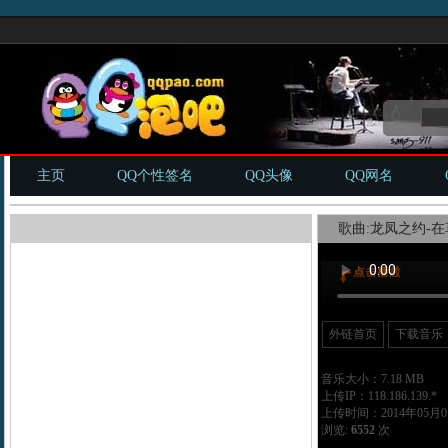
主页
QQ个性签名
QQ头像
QQ网名
歌曲:龙凤之约-在
外链首页
下载音乐
音乐大小：7.18 MB
上传IP：118.186.139.*
上传时间：2014年05月01
浏览:
6552
次