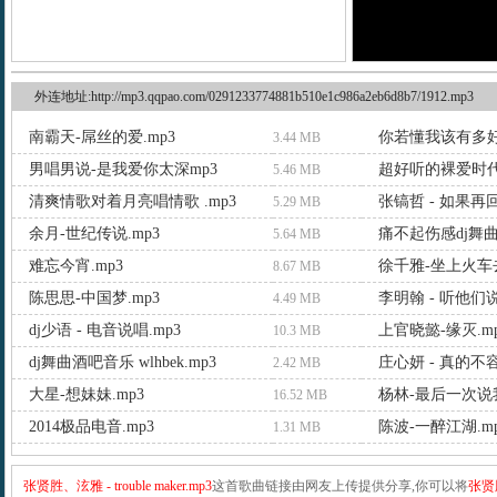
外连地址:http://mp3.qqpao.com/0291233774881b510e1c986a2eb6d8b7/1912.mp3
南霸天-屌丝的爱.mp3
你若懂我该有多好-
3.44 MB
男唱男说-是我爱你太深mp3
超好听的裸爱时代.
5.46 MB
清爽情歌对着月亮唱情歌 .mp3
张镐哲 - 如果再
5.29 MB
余月-世纪传说.mp3
痛不起伤感dj舞曲.
5.64 MB
难忘今宵.mp3
徐千雅-坐上火车去
8.67 MB
陈思思-中国梦.mp3
李明翰 - 听他们说d
4.49 MB
dj少语 - 电音说唱.mp3
上官晓懿-缘灭.m
10.3 MB
dj舞曲酒吧音乐 wlhbek.mp3
庄心妍 - 真的不容
2.42 MB
大星-想妹妹.mp3
杨林-最后一次说我
16.52 MB
2014极品电音.mp3
陈波-一醉江湖.m
1.31 MB
张贤胜、泫雅 - trouble maker.mp3
这首歌曲链接由网友上传提供分享,你可以将
张贤胜