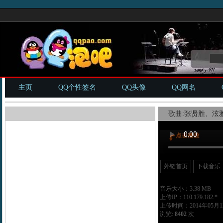
主页
QQ个性签名
QQ头像
QQ网名
歌曲:张贤胜、泫雅 - t
外链首页
下载音乐
音乐大小：3.38 MB
上传IP：110.179.182.*
上传时间：2014年05月12
浏览:
8402
次