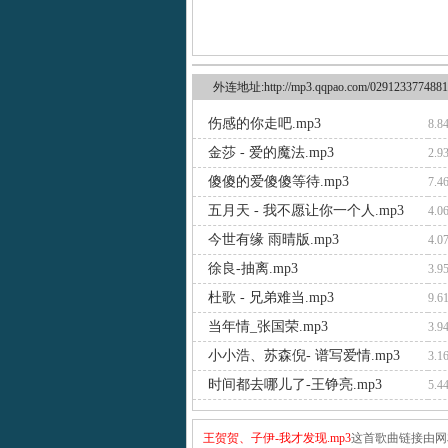
外连地址:http://mp3.qqpao.com/0291233774881
伤感的你走吧.mp3
8.8
金莎 - 爱的魔法.mp3
2.9
傻傻的爱傻傻等待.mp3
7.4
五月天 - 我不愿让你一个人.mp3
4.0
今世有缘 雨晴版.mp3
4.0
徐良-抽离.mp3
3.9
杜歌 - 兄弟难当.mp3
9.6
当年情_张国荣.mp3
3.9
小小浩、苏森倪- 谱写爱情.mp3
3.1
时间都去哪儿了-王铮亮.mp3
5.4
王贺贺、子伊-我才发现.mp3
这首歌曲链接由网