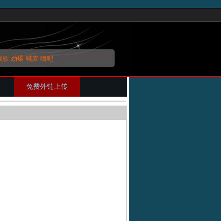
战歌
劲爆
喊麦
嗨吧
片
免费外链上传