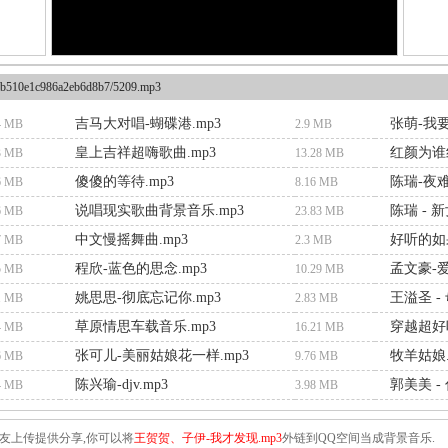
b510e1c986a2eb6d8b7/5209.mp3
吉马大对唱-蝴碟港.mp3
张萌-我要
4 MB
2.9 MB
皇上吉祥超嗨歌曲.mp3
红颜为谁
3 MB
13.28 MB
傻傻的等待.mp3
陈瑞-夜难
6 MB
8.16 MB
说唱现实歌曲背景音乐.mp3
陈瑞 - 
6 MB
23.83 MB
中文慢摇舞曲.mp3
好听的如
7 MB
2.3 MB
程欣-蓝色的思念.mp3
孟文豪-爱
5 MB
10.29 MB
姚思思-彻底忘记你.mp3
王溢圣 -
1 MB
2.83 MB
草原情思车载音乐.mp3
穿越超好
4 MB
16.21 MB
张可儿-美丽姑娘花一样.mp3
牧羊姑娘.
6 MB
9.76 MB
陈兴瑜-djv.mp3
郭美美 -
4 MB
3.98 MB
友上传提供分享,你可以将
王贺贺、子伊-我才发现.mp3
外链到QQ空间当成背景音乐.