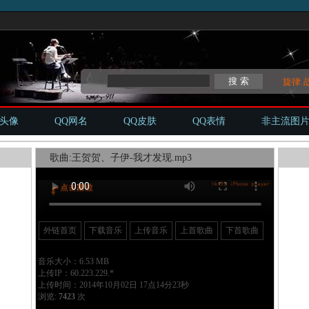
旋律
Q头像
QQ网名
QQ皮肤
QQ表情
非主流图
歌曲:王贺贺、子伊-我才发现.mp3
外链首页
下载音乐
上传音乐
上首歌曲
下首歌曲
音乐大小：6.53 MB
上传IP：60.223.229.*
上传时间：2014年10月02日 17点14分23秒
浏览:
7423
次