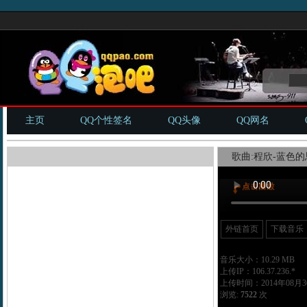
主页
QQ个性签名
QQ头像
QQ网名
歌曲:程欣-蓝色的思
外链首页
下载音乐
音乐大小：10.29 MB
上传IP：106.37.236.*
上传时间：2014年08月30
浏览:
7522
次