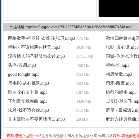
外连地址:http://mp3.qqpao.com/0291233774881b510e1c986a2eb6d8b7/4540.mp3
网络歌手-机器铃 砍菜刀(张卫).mp3
激情四射舞曲dj屌
7.75 MB
程响 - 不该相遇在秋天.mp3
张朝_真心话.mp3
10.01 MB
没有情人的圣诞节怎么过.mp3
国巍-你怎么这样残
117.55 MB
头痛-蓝调.mp3
程鸣-忆.mp3
7.68 MB
good tonight.mp3
相思情歌.mp3
4.55 MB
周韦彤-从心跳跃.mp3
雨禾-藏鹰.mp3
8.03 MB
歌曲花心萝卜菜.mp3
旅行的蜗牛.mp3
6.87 MB
正能量车载舞曲.mp3
1.演技-耿云飞.mp
14.06 MB
朱雅-我不适合你.mp3
群星 - 最摇滚2.m
9.15 MB
非主流歌曲不要再找借口.mp3
醉北方经典歌曲.m
2.9 MB
程欣-蓝色的思念.mp3
这首歌曲链接由网友上传提供分享,你可以将
程欣-蓝色的思念.