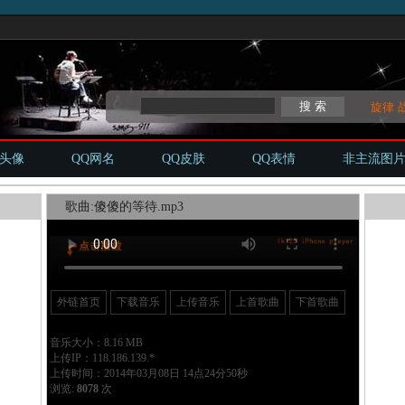
旋律
Q头像
QQ网名
QQ皮肤
QQ表情
非主流图
歌曲:傻傻的等待.mp3
外链首页
下载音乐
上传音乐
上首歌曲
下首歌曲
音乐大小：8.16 MB
上传IP：118.186.139.*
上传时间：2014年03月08日 14点24分50秒
浏览:
8078
次