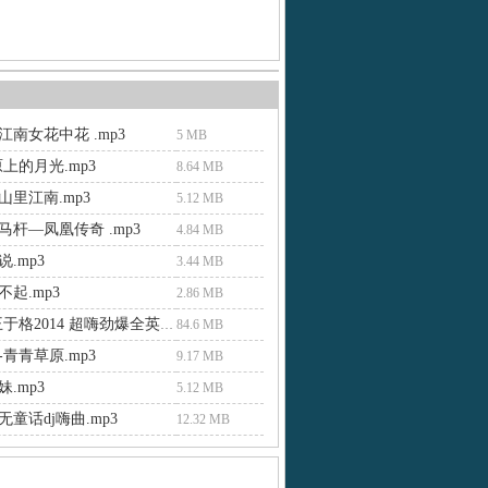
南女花中花 .mp3
5 MB
上的月光.mp3
8.64 MB
山里江南.mp3
5.12 MB
马杆—凤凰传奇 .mp3
4.84 MB
.mp3
3.44 MB
起.mp3
2.86 MB
dj 串烧 王于格2014 超嗨劲爆全英文疯狂 dj.mp3
84.6 MB
青青草原.mp3
9.17 MB
.mp3
5.12 MB
童话dj嗨曲.mp3
12.32 MB