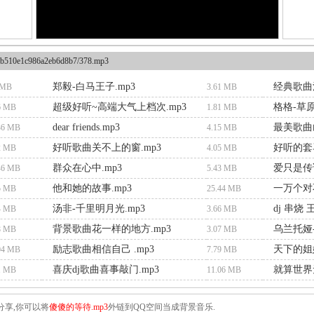
b510e1c986a2eb6d8b7/378.mp3
郑毅-白马王子.mp3
经典歌曲江
 MB
3.61 MB
超级好听~高端大气上档次.mp3
格格-草原
6 MB
1.81 MB
dear friends.mp3
最美歌曲
36 MB
4.15 MB
好听歌曲关不上的窗.mp3
好听的套
2 MB
4.05 MB
群众在心中.mp3
爱只是传说
46 MB
5.43 MB
他和她的故事.mp3
一万个对不
5 MB
25.44 MB
汤非-千里明月光.mp3
4 MB
3.66 MB
背景歌曲花一样的地方.mp3
乌兰托娅-
8 MB
3.07 MB
励志歌曲相信自己 .mp3
天下的姐妹
04 MB
7.79 MB
喜庆dj歌曲喜事敲门.mp3
就算世界无
1 MB
11.06 MB
分享,你可以将
傻傻的等待.mp3
外链到QQ空间当成背景音乐.