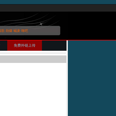
战歌
劲爆
喊麦
嗨吧
片
免费外链上传