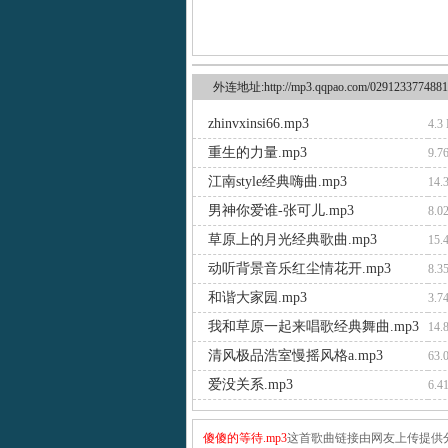
外连地址:http://mp3.qqpao.com/0291233774881
zhinvxinsi66.mp3
4.3
重生的力量.mp3
9.7
江南style经典嗨曲.mp3
14.
男神你爱谁-张可儿.mp3
8.0
草原上的月光经典歌曲.mp3
15.
动听背景音乐红尘情花开.mp3
8.3
和谐大家园.mp3
3.7
我和草原一起来唱歌经典舞曲.mp3
14.
清风极品浩室慢摇风格a.mp3
63.
爱没关系.mp3
6.4
傻傻的等待.mp3
这首歌曲链接由网友上传提供