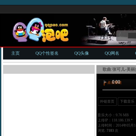
主页
QQ个性签名
QQ头像
QQ网名
歌曲:张可儿-美丽
外链首页
下载音乐
音乐大小：9.76 MB
上传IP：118.186.139.*
上传时间：2014年05月14
浏览:
7183
次