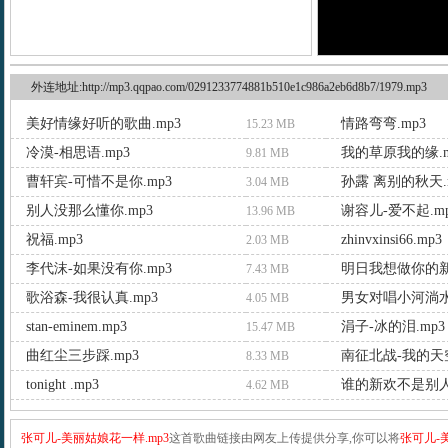
外连地址:http://mp3.qqpao.com/0291233774881b510e1c986a2eb6d8b7/1979.mp3
美好情缘好听的歌曲.mp3
情路弯弯.mp3
15.23 MB
冷漠-相思语.mp3
我的草原我的缘.m
9.81 MB
曹轩宾-可惜不是你.mp3
孙露 离别的秋天.
3.04 MB
别人没那么懂你.mp3
谢容儿-爱不起.m
13.96 MB
祝福.mp3
zhinvxinsi66.mp3
2.03 MB
李代沫-如果没有你.mp3
明日我想做你的新
7.43 MB
歌浴森-我很认真.mp3
男女对唱小河淌水.
4.05 MB
stan-eminem.mp3
涓子-冰的泪.mp3
15.47 MB
曲红尘三步踩.mp3
南征北战-我的天空
8.33 MB
tonight .mp3
谁的新欢不是别人
4.62 MB
张可儿-美丽姑娘花一样.mp3
这首歌曲链接由网友上传提供分享,你可以将
张可儿-