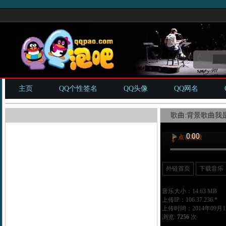
主页
QQ个性签名
QQ头像
QQ网名
歌曲:背景歌曲我是
外链首页
下载音乐
音乐大小：14.63 MB
上传IP：106.37.236.*
上传时间：2014年09月12
浏览:
7256
次