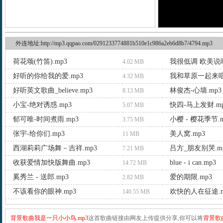
外连地址:http://mp3.qqpao.com/0291233774881b510e1c986a2eb6d8b7/4794.mp3
荷花颂(竹笛).mp3
我很低调 欧美说唱
4.02 MB
好听的你给我的爱.mp3
我和草原一起来唱
4.32 MB
好听英文歌曲_believe.mp3
林俊杰-心墙.mp3
8.13 MB
小宝-绝对诱惑.mp3
快四-马上发财.m
5.07 MB
郁可唯-时间煮雨.mp3
小樱 - 樱花季节.m
3.75 MB
张宇-给你们.mp3
美人窝.mp3
11 MB
西湖莉莉广场舞－吉祥.mp3
吕方_朋友别哭.m
7.21 MB
收获爱情加快版舞曲.mp3
blue - i can.mp3
14.72 MB
奚秀兰 - 送郎.mp3
爱的期限.mp3
2.82 MB
不该看你的眼神.mp3
欢快的人在征途.m
140.55 MB
背景歌曲我是一只小小鸟.mp3
这首歌曲链接由网友上传提供分享,你可以将
背景歌