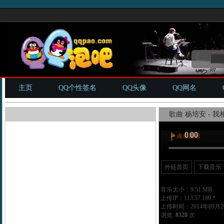
主页
QQ个性签名
QQ头像
QQ网名
歌曲:杨培安 - 我相
外链首页
下载音乐
音乐大小：9.51 MB
上传IP：113.57.189.*
上传时间：2014年09月20
浏览:
8328
次