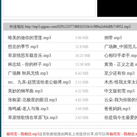
外连地址:http://mp3.qqpao.com/0291233774881b510e1c986a2eb6d8b7/4952.mp3
唯美的做你的雪莲.mp3
倒带.mp3
3.96 MB
想念的季节.mp3
广场舞_中国范儿.
11.8 MB
草原情思车载音乐.mp3
心相印手牵手.mp
16.21 MB
林志炫 - 你的样子.mp3
黄渤 - 正义之道.m
13.38 MB
广场舞 秋风无情.mp3
至少还有你.mp3
6.42 MB
mc、九亲-赵慧送给老公杨博.mp3
木杰-怪我太笨太认
3.12 MB
美妙的钢琴曲.mp3
中文版初雪.mp3
4.22 MB
张栋梁-北极星的眼泪.mp3
云朵-我为你留的长
4.02 MB
海鸣威-老人与海.mp3
爸爸妈妈.mp3
2.69 MB
草原情歌情在草原飞k.mp3
你是我今生最爱的人
3.63 MB
杨培安 - 我相信.mp3
这首歌曲链接由网友上传提供分享,你可以将
杨培安 - 我相信.m