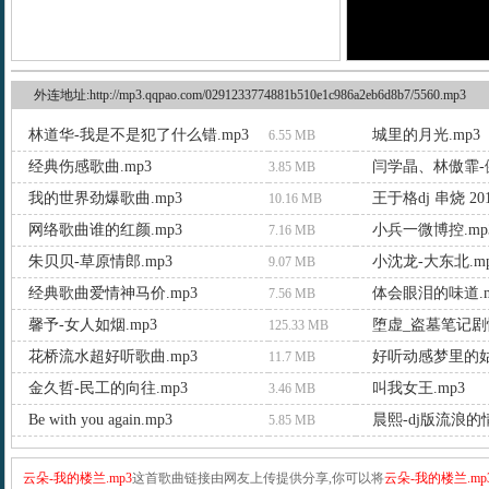
外连地址:http://mp3.qqpao.com/0291233774881b510e1c986a2eb6d8b7/5560.mp3
林道华-我是不是犯了什么错.mp3
城里的月光.mp3
6.55 MB
经典伤感歌曲.mp3
闫学晶、林傲霏-健
3.85 MB
我的世界劲爆歌曲.mp3
10.16 MB
网络歌曲谁的红颜.mp3
小兵一微博控.mp
7.16 MB
朱贝贝-草原情郎.mp3
小沈龙-大东北.m
9.07 MB
经典歌曲爱情神马价.mp3
体会眼泪的味道.m
7.56 MB
馨予-女人如烟.mp3
堕虚_盗墓笔记剧情
125.33 MB
花桥流水超好听歌曲.mp3
好听动感梦里的姑
11.7 MB
金久哲-民工的向往.mp3
叫我女王.mp3
3.46 MB
Be with you again.mp3
晨熙-dj版流浪的情
5.85 MB
云朵-我的楼兰.mp3
这首歌曲链接由网友上传提供分享,你可以将
云朵-我的楼兰.mp