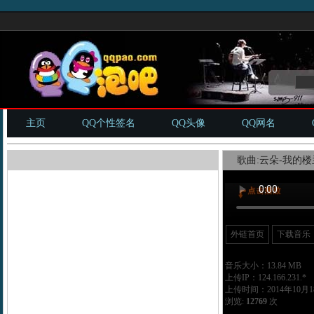
主页
QQ个性签名
QQ头像
QQ网名
歌曲:云朵-我的楼兰
外链首页
下载音乐
音乐大小：13.84 MB
上传IP：124.166.231.*
上传时间：2014年10月18
浏览:
12769
次