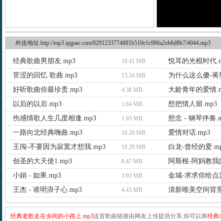
外连地址:http://mp3.qqpao.com/0291233774881b510e1c986a2eb6d8b7/4044.mp3
经典歌曲男朋友.mp3
悦耳的光棍时代.m
18.41 MB
苦涩的回忆 歌曲.mp3
为什么这么傻-蒋婴
15.34 MB
好听歌曲你最珍贵.mp3
大龄青年的爱情.m
4.38 MB
以后的以后.mp3
想把情人留.mp3
1.64 MB
伤感情歌人生几度相逢.mp3
想念 - 钢琴伴奏.m
1.93 MB
一路向北经典嗨曲.mp3
爱情对话.mp3
10.26 MB
王闯-不要因为寂寞才想我.mp3
白龙-曾经的爱.m
10.29 MB
创圣的大天使1.mp3
阿斯根-阿妈教我的
8.47 MB
小娟 - 如果.mp3
金城-求求你给点爱
3.93 MB
王杰 - 谁明浪子心.mp3
清新唯美空间背景
4.43 MB
经典老歌走在乡间的小路上.mp3
这首歌曲链接由网友上传提供分享,你可以将
经典