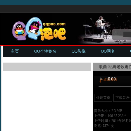
主页
QQ个性签名
QQ头像
QQ网名
歌曲:经典老歌走在
外链首页
下载音乐
音乐大小：2.3 MB
上传IP：106.37.236.*
上传时间：2014年08月06
浏览:
7574
次