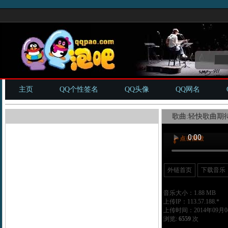
主页
QQ个性签名
QQ头像
QQ网名
歌曲:轻快歌曲期待
外链首页
下载音乐
音乐大小：1.88 MB
上传IP：113.57.188.*
上传时间：2014年09月04
浏览:
6559
次