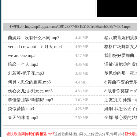
外连地址:http://mp3.qqpao.com/0291233774881b510e1c986a2eb6d8b7/4664.mp3
曲婉婷 - 没有什么不同.mp3
猪八戒背媳妇搞笑
4.41 MB
ver. all crew out - 五月天.mp3
格格广场舞新女人
4.99 MB
we are one.mp3
我们好好爱舞曲.m
4.17 MB
暗恋一个人.mp3
泽敏-请把你的虚伪
4.46 MB
刘若英-栀子花.mp3
梦见你的那一夜.m
3.48 MB
何炅 - 思念的距离.mp3
dj舞曲不变的音乐.
4.4 MB
伤心女儿泪-刘元元.mp3
dj版非你莫嫁.mp
4.53 MB
李佳倩_情郎啊情郎.mp3
朋友别哭 孙露.mp
3.63 MB
类似爱情.mp3
姚铜-我怎么丢了你
4.26 MB
春天的味道.mp3
全辉-最心爱的姑娘
7.59 MB
轻快歌曲期待我们再相遇.mp3
这首歌曲链接由网友上传提供分享,你可以将
轻快歌