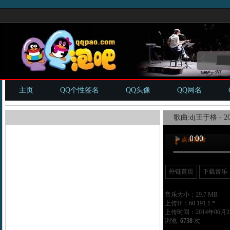
主页
QQ个性签名
QQ头像
QQ网名
歌曲:dj王于格 -
.mp3
外链首页
下载音乐
音乐大小：29.7 MB
上传IP：60.191.1.*
上传时间：2014年06月23
浏览:
6738
次