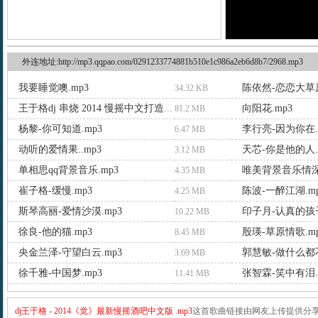
外连地址:http://mp3.qqpao.com/0291233774881b510e1c986a2eb6d8b7/2968.mp3
我要睡觉噢.mp3
陈依然-恋恋大草原
34.32 KB
向阳花.mp3
王于格dj 串烧 2014 慢摇中文打造.mp3
81.2 MB
杨黎-你可知道.mp3
李行亮-因为你在.
6.47 MB
动听的爱情果..mp3
天芯-你是他的人.
3.12 MB
单相思qq背景音乐.mp3
唯美背景音乐情深
4.35 MB
崔子格-缓慢.mp3
陈波-一醉江湖.m
4.25 MB
斯琴高丽-爱情沙漠.mp3
印子月-认真的孩子
10.22 MB
徐良-他的猫.mp3
殷瑛-草原情歌.m
8.45 MB
央金兰泽-守望白云.mp3
郭慧敏-做什么都不
3.69 MB
徐千雅-中国梦.mp3
张智霖-笑中有泪.
11.41 MB
dj王于格 - 2014《觉》最新慢摇酒吧中文版 .mp3
这首歌曲链接由网友上传提供分享