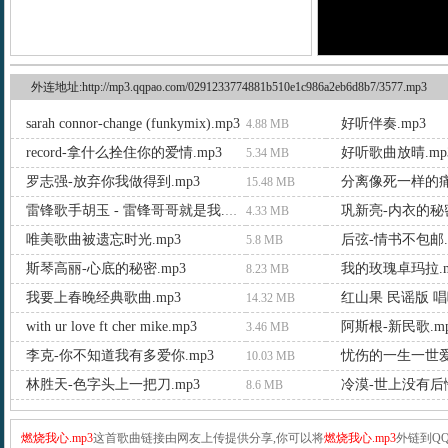
外连地址:http://mp3.qqpao.com/0291233774881b510e1c986a2eb6d8b7/3577.mp3
sarah connor-change (funkymix).mp3
好听伴奏.mp3
4.88 MB
record-拿什么拴住你的爱情.mp3
好听歌曲放晴.mp
5.34 MB
罗志强-放弃你我做得到.mp3
分离像死一样的痛
15.48 MB
巩新亮-内衣的秘密
雷锋歌手胡玉 - 雷锋哥哥就是我.mp3
4.33 MB
唯美歌曲被遗忘时光.mp3
后弦-情书不包邮.
5.8 MB
斯琴高丽-心底的秘密.mp3
我的玫瑰卓玛拉.m
8.23 MB
我要上春晚经典歌曲.mp3
红山果 民谣版 唱吧
14.32 MB
with ur love ft cher mike.mp3
阿斯根-新民歌.m
3.46 MB
李克-你不知道我有多爱你.mp3
忧伤的一生一世爱
10.03 MB
林胜天-色字头上一把刀.mp3
冷漠-世上没有后悔
8.6 MB
燃烧我心.mp3
这首歌曲链接由网友上传提供分享,你可以将
燃烧我心.mp3
外链到Q