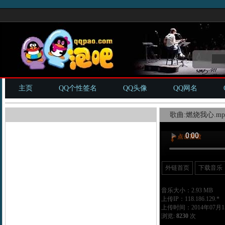
主页
QQ个性签名
QQ头像
QQ网名
歌曲:燃烧我心.mp
外链首页
下载音乐
音乐大小：2.93 MB
上传IP：118.186.129.*
上传时间：2014年07月15
浏览:
8230
次