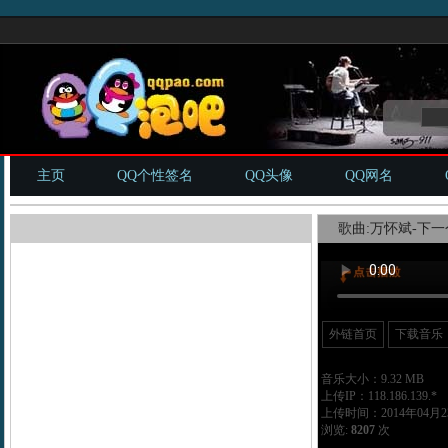
主页
QQ个性签名
QQ头像
QQ网名
歌曲:万怀斌-下一
外链首页
下载音乐
音乐大小：9.32 MB
上传IP：118.186.139.*
上传时间：2014年04月23
浏览:
8207
次