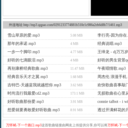
外连地址:http://mp3.qqpao.com/0291233774881b510e1c986a2eb6d8b7/1461.mp3
雪山草原的爱.mp3
李行亮-因为你在.
5.08 MB
那年的承诺.mp3
经典说唱.mp3
4 MB
一步一个脚印.mp3
王绎龙 - dj万万岁
4.77 MB
好听的七滴眼泪.mp3
好听的男生背景qq
4 MB
再别康桥经典歌曲.mp3
午夜唱情歌.mp3
11.47 MB
经典音乐天才之翼.mp3
周杰伦 浪漫手机.
1.68 MB
吉特巴-天越蓝我就越想你.mp3
欢快歌曲喜事敲门.
3.62 MB
时尚流行我最爱cd2.mp3
173.1 MB
好听歌曲那份爱.mp3
3.91 MB
想爱就要勇敢爱好听歌曲.mp3
透过开满鲜花的月亮
8.91 MB
万怀斌-下一个路口.mp3
这首歌曲链接由网友上传提供分享,你可以将
万怀斌-下一个