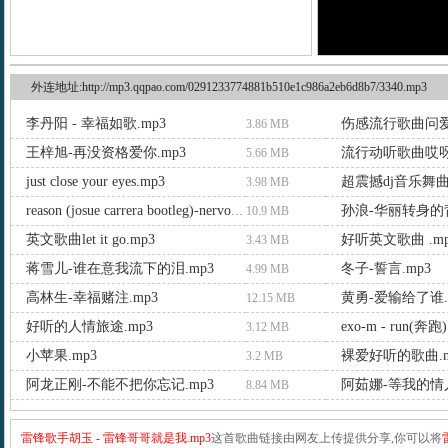
外连地址:http://mp3.qqpao.com/0291233774881b510e1c986a2eb6d8b7/3340.mp3
李丹阳 - 幸福如歌.mp3
伤感流行歌曲问爱.
3.86 MB
王梓旭-再没资格爱你.mp3
流行动听歌曲哎呀.
5.66 MB
just close your eyes.mp3
超震撼dj音乐舞曲.
3.98 MB
孙浪-华丽转身的背
reason (josue carrera bootleg)-nervo.mp3
10.9 MB
英文歌曲let it go.mp3
好听英文歌曲 .mp
3.43 MB
蒋雪儿-谁在意我流下的泪.mp3
冬子-誓言.mp3
4.99 MB
高林生-幸福赌注.mp3
黄勇-爱输给了谁.
12.15 MB
好听的人情旅途.mp3
exo-m - run(奔跑)
3.12 MB
小苹果.mp3
裸爱好听的歌曲.m
3.2 MB
阿龙正刚-不能不把你忘记.mp3
阿茹娜-等我的情人
8.84 MB
雷锋歌手胡玉 - 雷锋哥哥就是我.mp3
这首歌曲链接由网友上传提供分享,你可以将