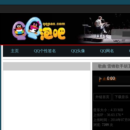
主页
QQ个性签名
QQ头像
QQ网名
歌曲:雷锋歌手胡玉
外链首页
下载音乐
音乐大小：4.33 MB
上传IP：36.63.176.*
上传时间：2014年07月06
浏览:
7209
次