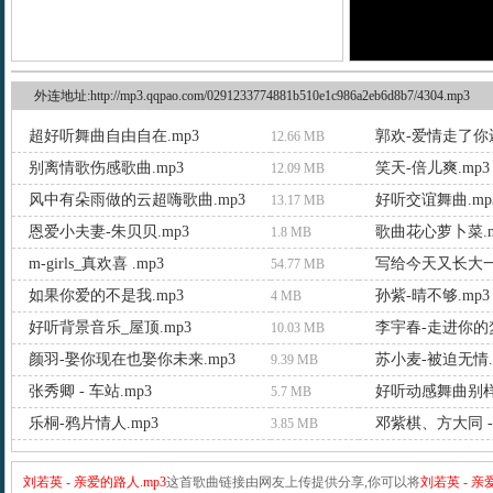
外连地址:http://mp3.qqpao.com/0291233774881b510e1c986a2eb6d8b7/4304.mp3
超好听舞曲自由自在.mp3
郭欢-爱情走了你还
12.66 MB
别离情歌伤感歌曲.mp3
笑天-倍儿爽.mp3
12.09 MB
风中有朵雨做的云超嗨歌曲.mp3
好听交谊舞曲.mp
13.17 MB
恩爱小夫妻-朱贝贝.mp3
歌曲花心萝卜菜.m
1.8 MB
m-girls_真欢喜 .mp3
写给今天又长大一
54.77 MB
如果你爱的不是我.mp3
孙紫-晴不够.mp3
4 MB
好听背景音乐_屋顶.mp3
李宇春-走进你的梦
10.03 MB
颜羽-娶你现在也娶你未来.mp3
苏小麦-被迫无情.
9.39 MB
张秀卿 - 车站.mp3
好听动感舞曲别样
5.7 MB
乐桐-鸦片情人.mp3
邓紫棋、方大同 -
3.85 MB
刘若英 - 亲爱的路人.mp3
这首歌曲链接由网友上传提供分享,你可以将
刘若英 - 亲