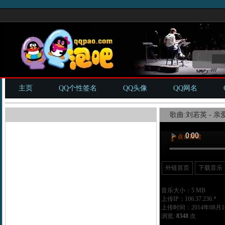
主页
QQ个性签名
QQ头像
QQ网名
歌曲:刘若英 - 亲
外链首页
下载音乐
音乐大小：5 MB
上传IP：106.37.236.*
上传时间：2014年08月16
浏览:
8348
次