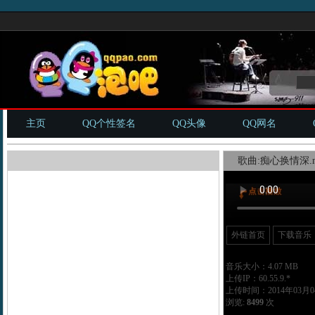
主页
QQ个性签名
QQ头像
QQ网名
歌曲:痴心换情深.m
外链首页
下载音乐
音乐大小：4.07 MB
上传IP：60.55.9.*
上传时间：2014年03月04
浏览:
8499
次