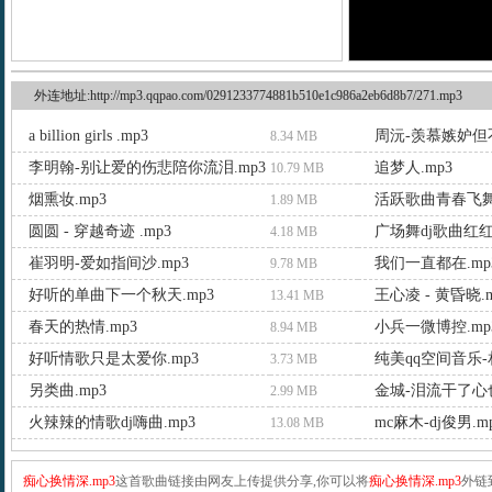
外连地址:http://mp3.qqpao.com/0291233774881b510e1c986a2eb6d8b7/271.mp3
a billion girls .mp3
周沅-羡慕嫉妒但不
8.34 MB
李明翰-别让爱的伤悲陪你流泪.mp3
追梦人.mp3
10.79 MB
烟熏妆.mp3
活跃歌曲青春飞舞.
1.89 MB
圆圆 - 穿越奇迹 .mp3
广场舞dj歌曲红红
4.18 MB
崔羽明-爱如指间沙.mp3
我们一直都在.mp
9.78 MB
好听的单曲下一个秋天.mp3
王心凌 - 黄昏晓.m
13.41 MB
春天的热情.mp3
小兵一微博控.mp
8.94 MB
好听情歌只是太爱你.mp3
纯美qq空间音乐-相
3.73 MB
另类曲.mp3
金城-泪流干了心也
2.99 MB
火辣辣的情歌dj嗨曲.mp3
mc麻木-dj俊男.m
13.08 MB
痴心换情深.mp3
这首歌曲链接由网友上传提供分享,你可以将
痴心换情深.mp3
外链