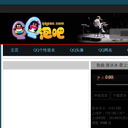
主页
QQ个性签名
QQ头像
QQ网名
歌曲:唐冰冰-爱上
外链首页
下载音乐
音乐大小：9.93 MB
上传IP：118.186.139.*
上传时间：2014年05月14
浏览:
6560
次