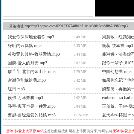
外连地址:http://mp3.qqpao.com/0291233774881b510e1c986a2eb6d8b7/1980.mp3
我爱你深深地爱着你.mp3
周慧敏 - 红颜知己
9.49 MB
好听的云飘飘.mp3
杨蕊-致幸福.mp3
3.35 MB
苏勒亚其其格-收获爱情.mp3
龚琳娜 - 法海你不
8.44 MB
国巍-爱人的月光.mp3
跟你一辈子_81052
5.87 MB
廖芊芊-北京的金山上.mp3
中国幻想曲.mp3
7.79 MB
谢谢你能嫁给我.mp3
如果你忘记了他的
3.42 MB
红日.mp3
魏楚沅 - 再抱紧一
6.65 MB
侯强-万马奔腾.mp3
eminem - so bad.
6.02 MB
孙宇-离开也是一种爱.mp3
王贺贺、子伊-我才
5.94 MB
曹越-曾经最爱的姑娘.mp3
夏天alex-怀疑.mp
17.24 MB
唐冰冰-爱上大草原.mp3
这首歌曲链接由网友上传提供分享,你可以将
唐冰冰-爱上大