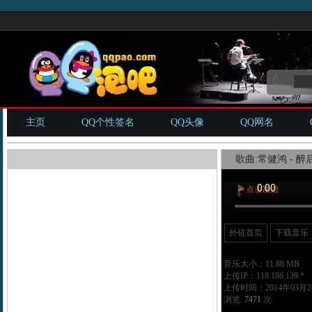
主页
QQ个性签名
QQ头像
QQ网名
歌曲:常健鸿 - 醉后
外链首页
下载音乐
音乐大小：11.88 MB
上传IP：118.186.139.*
上传时间：2014年03月24
浏览:
7471
次