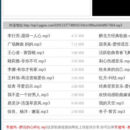
外连地址:http://mp3.qqpao.com/0291233774881b510e1c986a2eb6d8b7/664.mp3
李行亮-愿得一人心.mp3
醉北方经典歌曲.m
4.31 MB
广场舞曲 妈妈.mp3
甜美真-爱情谎言.
7.11 MB
王心凌 - 黄昏晓.mp3
活跃歌曲青春飞舞.
3.86 MB
顾莉雅-非你不可.mp3
刺心伤感音乐.mp
2.95 MB
李娜-有你才有家.mp3
给未来的自己.mp
3.36 MB
王梓旭-再没资格爱你.mp3
红月-纠结.mp3
5.66 MB
炫青 寻爱启示.mp3
经典背景音乐-爱你
2.86 MB
我不是一个好男人.mp3
欢快动感歌曲嫁速
2.88 MB
易灵汐-浩荡草原风.mp3
我的天空.mp3
9.49 MB
徐良、杨洋 - 邂逅.mp3
冬子-誓言.mp3
2.94 MB
常健鸿 - 醉后的心碎dj .mp3
这首歌曲链接由网友上传提供分享,你可以将
常健鸿 - 