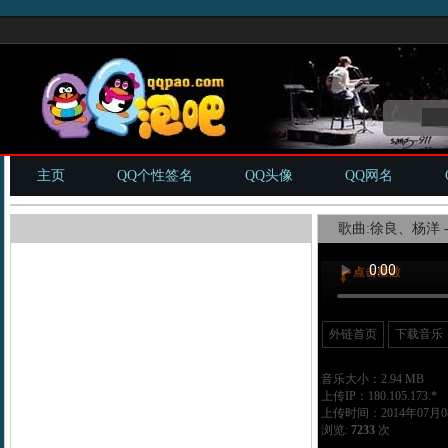
主页
QQ个性签名
QQ头像
QQ网名
歌曲:徐良、杨洋 -
外链首页
下载音乐
音乐大小：2.94 MB
上传IP：180.105.173.*
上传时间：2014年07月08
浏览:
7233
次