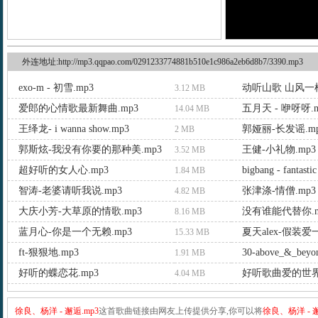
外连地址:http://mp3.qqpao.com/0291233774881b510e1c986a2eb6d8b7/3390.mp3
exo-m - 初雪.mp3
动听山歌 山风一样
3.12 MB
爱郎的心情歌最新舞曲.mp3
五月天 - 咿呀呀.m
14.04 MB
王绎龙- i wanna show.mp3
郭娅丽-长发谣.m
2 MB
郭斯炫-我没有你要的那种美.mp3
王健-小礼物.mp3
3.52 MB
超好听的女人心.mp3
bigbang - fantasti
1.84 MB
智涛-老婆请听我说.mp3
张津涤-情僧.mp3
4.82 MB
大庆小芳-大草原的情歌.mp3
没有谁能代替你.m
8.16 MB
蓝月心-你是一个无赖.mp3
夏天alex-假装爱一
15.33 MB
ft-狠狠地.mp3
1.91 MB
好听的蝶恋花.mp3
好听歌曲爱的世界
4.04 MB
徐良、杨洋 - 邂逅.mp3
这首歌曲链接由网友上传提供分享,你可以将
徐良、杨洋 - 邂