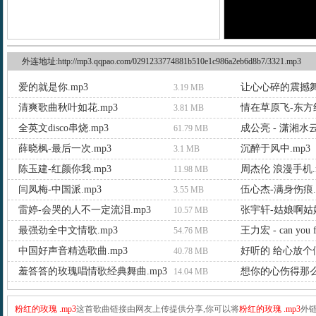
外连地址:http://mp3.qqpao.com/0291233774881b510e1c986a2eb6d8b7/3321.mp3
爱的就是你.mp3
让心心碎的震撼舞
3.19 MB
清爽歌曲秋叶如花.mp3
情在草原飞-东方红
3.81 MB
全英文disco串烧.mp3
成公亮 - 潇湘水云
61.79 MB
薛晓枫-最后一次.mp3
沉醉于风中.mp3
3.1 MB
陈玉建-红颜你我.mp3
周杰伦 浪漫手机.
11.98 MB
闫凤梅-中国派.mp3
伍心杰-满身伤痕.
3.55 MB
雷婷-会哭的人不一定流泪.mp3
张宇轩-姑娘啊姑娘
10.57 MB
最强劲全中文情歌.mp3
王力宏 - can you f
54.76 MB
中国好声音精选歌曲.mp3
好听的 给心放个假
40.78 MB
羞答答的玫瑰唱情歌经典舞曲.mp3
想你的心伤得那么深
14.04 MB
粉红的玫瑰 .mp3
这首歌曲链接由网友上传提供分享,你可以将
粉红的玫瑰 .mp3
外链