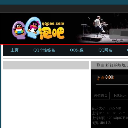
主页
QQ个性签名
QQ头像
QQ网名
歌曲:粉红的玫瑰 .
外链首页
下载音乐
音乐大小：2.65 MB
上传IP：118.186.129.*
上传时间：2014年07月05
浏览:
8041
次