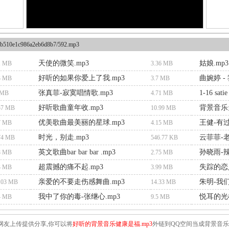
b510e1c986a2eb6d8b7/592.mp3
天使的微笑.mp3
姑娘.mp3
1 MB
3.36 MB
好听的如果你爱上了我.mp3
曲婉婷 -
3 MB
3.7 MB
张真菲-寂寞唱情歌.mp3
 MB
4.71 MB
好听歌曲童年收.mp3
背景音乐天
57 MB
10.99 MB
优美歌曲最美丽的星球.mp3
王健-有过
7 MB
4.15 MB
时光，别走.mp3
云菲菲-老
74 MB
546.77 KB
英文歌曲bar bar bar .mp3
孙晓雨-辣
8 MB
2.75 MB
超震撼的痛不起.mp3
失踪的恋人
3 MB
3.99 MB
亲爱的不要走伤感舞曲.mp3
朱明-我们
.03 MB
14.33 MB
我中了你的毒-张继心.mp3
悦耳的光棍
4 MB
9.5 MB
网友上传提供分享,你可以将
好听的背景音乐健康是福.mp3
外链到QQ空间当成背景音乐