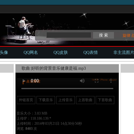
旋律
Q头像
QQ网名
QQ皮肤
QQ表情
非主流图
歌曲:好听的背景音乐健康是福.mp3
外链首页
下载音乐
上传音乐
上首歌曲
下首歌曲
音乐大小：3.83 MB
上传IP：118.186.139.*
上传时间：2014年03月21日 14点30分56秒
浏览:
8403
次