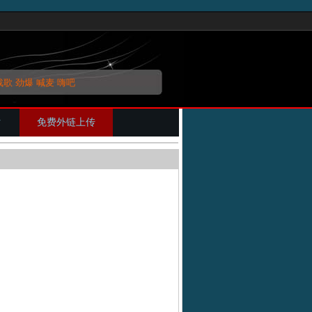
战歌
劲爆
喊麦
嗨吧
片
免费外链上传