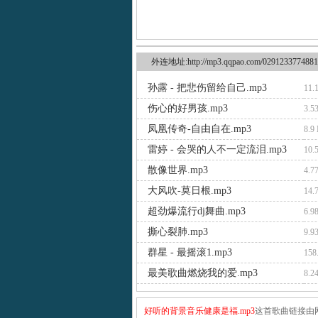
外连地址:http://mp3.qqpao.com/0291233774881
孙露 - 把悲伤留给自己.mp3
11.
伤心的好男孩.mp3
3.5
凤凰传奇-自由自在.mp3
8.9
雷婷 - 会哭的人不一定流泪.mp3
10.
散像世界.mp3
4.7
大风吹-莫日根.mp3
14.
超劲爆流行dj舞曲.mp3
6.9
撕心裂肺.mp3
9.9
群星 - 最摇滚1.mp3
158
最美歌曲燃烧我的爱.mp3
8.2
好听的背景音乐健康是福.mp3
这首歌曲链接由