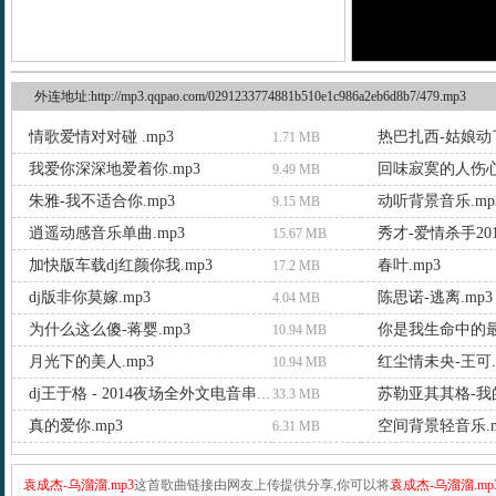
外连地址:http://mp3.qqpao.com/0291233774881b510e1c986a2eb6d8b7/479.mp3
情歌爱情对对碰 .mp3
热巴扎西-姑娘动了
1.71 MB
我爱你深深地爱着你.mp3
回味寂寞的人伤心
9.49 MB
朱雅-我不适合你.mp3
动听背景音乐.mp
9.15 MB
逍遥动感音乐单曲.mp3
秀才-爱情杀手201
15.67 MB
加快版车载dj红颜你我.mp3
春叶.mp3
17.2 MB
dj版非你莫嫁.mp3
陈思诺-逃离.mp3
4.04 MB
为什么这么傻-蒋婴.mp3
你是我生命中的最
10.94 MB
月光下的美人.mp3
红尘情未央-王可.
10.94 MB
苏勒亚其其格-我的
dj王于格 - 2014夜场全外文电音串烧 by.mp3
33.3 MB
真的爱你.mp3
空间背景轻音乐.m
6.31 MB
袁成杰-乌溜溜.mp3
这首歌曲链接由网友上传提供分享,你可以将
袁成杰-乌溜溜.mp