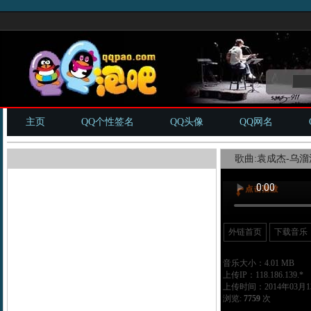
主页
QQ个性签名
QQ头像
QQ网名
歌曲:袁成杰-乌溜溜
外链首页
下载音乐
音乐大小：4.01 MB
上传IP：118.186.139.*
上传时间：2014年03月13
浏览:
7759
次