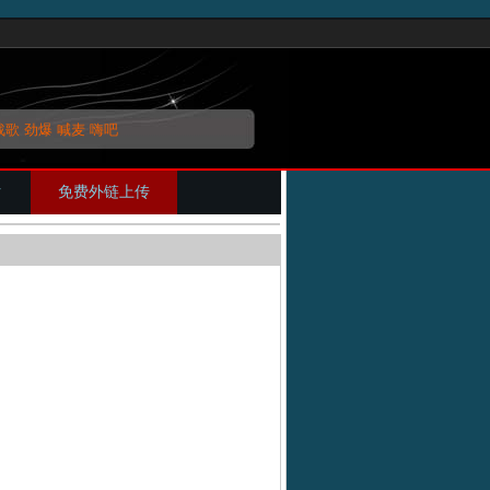
战歌
劲爆
喊麦
嗨吧
片
免费外链上传