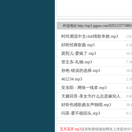
外连地址:http://mp3.qqpao.com/0291233774881
时尚潮流中文club情歌串烧.mp3
150
好听经典歌曲.mp3
4.5
莫熙儿-爱疯了.mp3
10.
管文东-礼物.mp3
7.5
孙艳-错误的选择.mp3
10.
462234.mp3
2.3
安东阳 - 网络一线牵.mp3
4.4
天籁回音-美女为什么总是嫁别人.mp3
9.6
好听伤感歌曲女声独唱.mp3
58.
问茶-爱不能回头.mp3
9.5
五月花开.mp3
这首歌曲链接由网友上传提供分