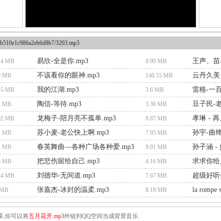
b510e1c986a2eb6d8b7/3203.mp3
易欣-全是你.mp3
王声、苗阜
.4 MB
8.99 MB
不该看你的眼神.mp3
云丹久美 
9 MB
140.55 MB
我的江湖.mp3
雷格-一百
55 MB
3.6 MB
陶信-等待.mp3
豆子民-老
4 MB
3.36 MB
龙梅子-陪月亮不孤单.mp3
孝琳 - 再
02 MB
8.87 MB
苏小麦-老公快上啊.mp3
孙宇-曲终
1 MB
7.95 MB
春英舞曲—各种广场各种爱.mp3
孙子涵 -
2 MB
9.01 MB
把悲伤留给自己.mp3
求求你给点
6 MB
4.16 MB
刘德华-无间道.mp3
超级好听
44 MB
7.67 MB
张嘉杰-冰封的温柔.mp3
la rompe s
 MB
8.18 MB
享,你可以将
五月花开.mp3
外链到QQ空间当成背景音乐.