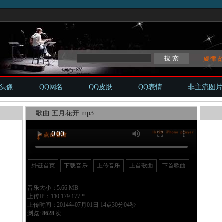
旋律
Q头像
QQ网名
QQ皮肤
QQ表情
非主流图
歌曲:五月花开.mp3
外链首页
下载音乐
上传音乐
上首歌曲
下首歌曲
音乐大小：5.66 MB
上传IP：110.179.177.*
上传时间：2014年07月01日 14点30分04秒
浏览:
8628
次