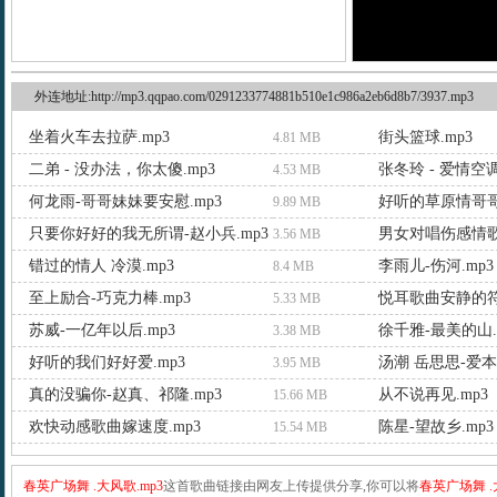
外连地址:http://mp3.qqpao.com/0291233774881b510e1c986a2eb6d8b7/3937.mp3
坐着火车去拉萨.mp3
街头篮球.mp3
4.81 MB
二弟 - 没办法，你太傻.mp3
4.53 MB
何龙雨-哥哥妹妹要安慰.mp3
好听的草原情哥哥.
9.89 MB
只要你好好的我无所谓-赵小兵.mp3
男女对唱伤感情歌.
3.56 MB
错过的情人 冷漠.mp3
李雨儿-伤河.mp3
8.4 MB
至上励合-巧克力棒.mp3
悦耳歌曲安静的符.
5.33 MB
苏威-一亿年以后.mp3
徐千雅-最美的山.
3.38 MB
好听的我们好好爱.mp3
汤潮 岳思思-爱本
3.95 MB
真的没骗你-赵真、祁隆.mp3
从不说再见.mp3
15.66 MB
欢快动感歌曲嫁速度.mp3
陈星-望故乡.mp3
15.54 MB
春英广场舞 .大风歌.mp3
这首歌曲链接由网友上传提供分享,你可以将
春英广场舞 .