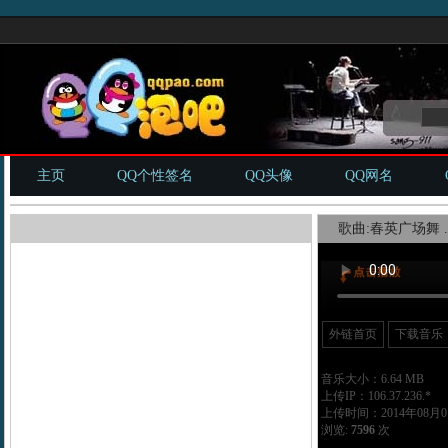
主页
QQ个性签名
QQ头像
QQ网名
歌曲:春英广场舞 .
外链首页
下载音乐
音乐大小：6.64 MB
上传IP：106.37.236.*
上传时间：2014年08月01
浏览:
7596
次