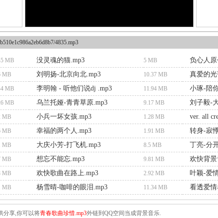
b510e1c986a2eb6d8b7/4835.mp3
没灵魂的猫.mp3
负心人原创
45 MB
5 MB
刘明扬-北京向北.mp3
真爱的光
6 MB
10.37 MB
李明翰 - 听他们说dj .mp3
小琢-陪你
44 MB
11.94 MB
乌兰托娅-青青草原.mp3
刘子毅-大
26 MB
9.17 MB
小兵一坏女孩.mp3
ver. all
2 MB
1.28 MB
幸福的两个人.mp3
转身-寂悸
6 MB
1.91 MB
大庆小芳-打飞机.mp3
丁亮-分
1 MB
8.5 MB
想忘不能忘.mp3
欢快背景音
7 MB
9.81 MB
欢快歌曲在路上.mp3
叶颖-爱情
8 MB
2.92 MB
杨雪晴-咖啡的眼泪.mp3
看透爱情看
1 MB
11.34 MB
供分享,你可以将
青春歌曲珍惜.mp3
外链到QQ空间当成背景音乐.