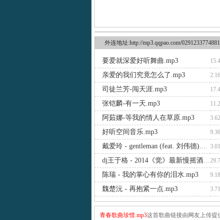
外连地址:http://mp3.qqpao.com/0291233774881
要爱就深爱好听舞曲.mp3
15.
亲爱的我们究竟怎么了.mp3
2.1
司徒兰芳-闯天涯.mp3
17.
张铠麟-有一天.mp3
11.
阿茹娜-等我的情人在草原.mp3
3.6
好听空间音乐.mp3
9.3
戴爱玲 - gentleman (feat. 刘伟德).mp3
3.0
dj王于格 - 2014《觉》最新慢摇酒吧中文版 .mp3
29.
陈瑞 - 我的掌心有你的泪水.mp3
9.1
魏楚沅 - 再抱紧一点.mp3
3.7
青春歌曲珍惜.mp3
这首歌曲链接由网友上传提