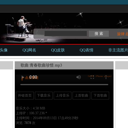
旋律
Q头像
QQ网名
QQ皮肤
QQ表情
非主流图
歌曲:青春歌曲珍惜.mp3
外链首页
下载音乐
上传音乐
上首歌曲
下首歌曲
音乐大小：4.58 MB
上传IP：106.37.236.*
上传时间：2014年09月13日 17点49分29秒
浏览:
7878
次