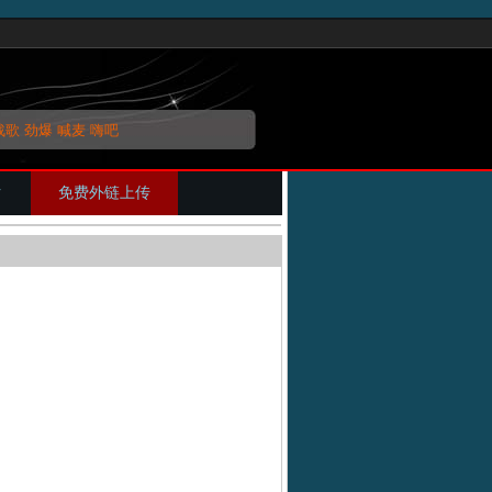
战歌
劲爆
喊麦
嗨吧
片
免费外链上传