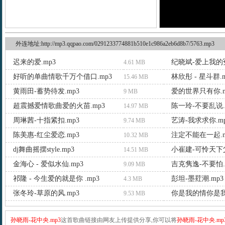
外连地址:http://mp3.qqpao.com/0291233774881b510e1c986a2eb6d8b7/5763.mp3
迟来的爱.mp3
纪晓斌-爱上我的冤
4.61 MB
好听的单曲情歌千万个借口.mp3
林欣彤 - 星斗群.m
15.46 MB
黄雨田-蓄势待发.mp3
爱的世界只有你.m
9 MB
超震撼爱情歌曲爱的火苗.mp3
陈一玲-不要乱说.
14.97 MB
周琳茜-十指紧扣.mp3
艺涛-我求求你.m
9.74 MB
陈美惠-红尘爱恋.mp3
注定不能在一起.m
10.32 MB
dj舞曲摇摆style.mp3
小崔建-可怜天下父
14.51 MB
金海心 - 爱似水仙.mp3
吉克隽逸-不要怕.
9.09 MB
祁隆 - 今生爱的就是你 .mp3
彭坦-墨荭潮.mp3
4.3 MB
张冬玲-草原的风.mp3
9.53 MB
孙晓雨-花中央.mp3
这首歌曲链接由网友上传提供分享,你可以将
孙晓雨-花中央.mp