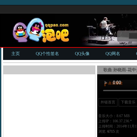
主页
QQ个性签名
QQ头像
QQ网名
歌曲:孙晓雨-花中央
外链首页
下载音乐
音乐大小：8.67 MB
上传IP：106.37.236.*
上传时间：2014年11月17
浏览:
6715
次