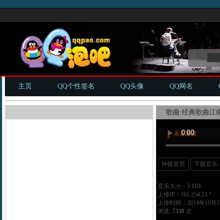
主页
QQ个性签名
QQ头像
QQ网名
歌曲:经典歌曲江南
外链首页
下载音乐
音乐大小：5 MB
上传IP：101.254.23.*
上传时间：2014年10月17
浏览:
7338
次