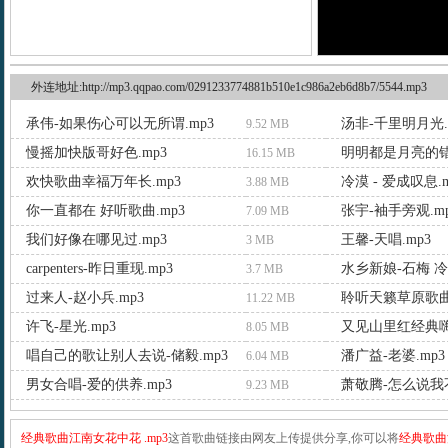
外连地址:http://mp3.qqpao.com/0291233774881b510e1c986a2eb6d8b7/5544.mp3
承伟-如果伤心可以无所谓.mp3
汤非-千里明月光.
9.52 MB
慢摇加快版哥好色.mp3
明明都是月亮的错.
16.15 MB
欢快歌曲幸福万年长.mp3
冷漠 - 爱成叹息.m
3.88 MB
你一直都在 好听歌曲.mp3
张宇-袖手旁观.m
7.09 MB
我们好像在哪见过.mp3
王馨-天唱.mp3
3 MB
carpenters-昨日重现.mp3
水乡新娘-石梅 冷
3.7 MB
过来人-赵小兵.mp3
聆听天籁草原歌曲.
11.22 MB
许飞-星光.mp3
又见山里红经典嗨
8.05 MB
唱自己的歌让别人去说-储毅.mp3
潘广益-老婆.mp3
6.04 MB
男女合唱-爱的供养.mp3
萧敬腾-怎么说我不
9.23 MB
经典歌曲江南女花中花 .mp3
这首歌曲链接由网友上传提供分享,你可以将
经典歌曲江