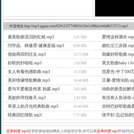
外连地址:http://mp3.qqpao.com/0291233774881b510e1c986a2eb6d8b7/3713.mp3
最美歌曲流泪的红烛.mp3
爱情这杯酒水.mp
3.41 MB
闫学晶、林傲霏-健康是福.mp3
曲红尘三步踩.mp
8.86 MB
假如再回到过去.mp3
劲爆好听歌曲.mp
53.75 MB
好听的扑啦啦.mp3
英文歌曲baby i lov
1.63 MB
女人有毒伤感歌曲.mp3
范星光-中了500万
13.3 MB
美好情缘情歌舞曲.mp3
王馨-爱情沦陷.m
16.48 MB
爱与不爱都是伤害 孙露.mp3
动听的新贵妃醉酒.
3.62 MB
美妙的寻找春天.mp3
有没有人告诉你.m
1.93 MB
草原上的月光经典歌曲.mp3
吉特巴好听歌曲爱
15.46 MB
经典回忆情歌.mp3
张宇轩-忘记你的温
7.77 MB
迟来的爱.mp3
这首歌曲链接由网友上传提供分享,你可以将
迟来的爱.mp3
外链到Q