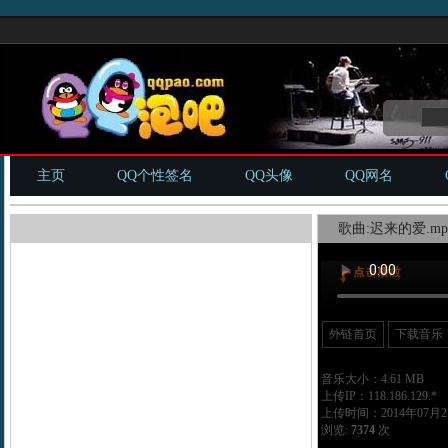
主页
QQ个性签名
QQ头像
QQ网名
歌曲:迟来的爱.mp
外链首页
下载音乐
音乐大小：4.61 MB
上传IP：118.186.129.*
上传时间：2014年07月21
浏览:
7374
次